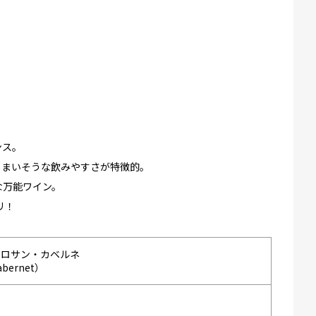
ンス。
しまいそうな飲みやすさが特徴的。
な万能ワイン。
リ！
トロサン・カベルネ
Cabernet）