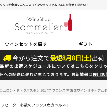
タッフが全員ソムリエのワインショップソムリエにお任せください！
ワインセットを探す
ギフト
今から注文で
最短
8
月
8
日(
土
)
出荷
最新の出荷スケジュールについては
こちらをクリ
州への配送に遅れが生じております。最新情報は
佐川急
ン・ド・ラバスタン 2017年 フランス 南西 赤ワイン ミディアムボデ
リピーター多数のフランス産カベルネ！