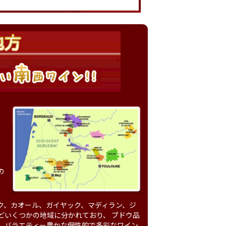
ば
ゥ
の
ク、カオール、ガイヤック、マディラン、ジ
どいくつかの地域に分かれており、 ブドウ品
、バラエティー豊かな個性的で多彩なワイン