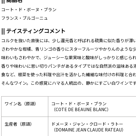
コート・ド・ボーヌ・ブラン
フランス・ブルゴーニュ
|| テイスティングコメント
コルクを抜いた直後には、少し還元香と呼ばれる硫黄に似た香りが漂い
さわやかな柑橘、青リンゴの香りにスターフルーツやかりんのような
味わいもさわやかで、ジューシーな果実味と酸味がしっかりと感じら
香りや味わいに思い切りパンチがあるタイプではな自然派の滋味ある
食など、根菜を使った料理や出汁を活かした繊細な味付けの料理と合
そんなワイン。この感覚にハマる人続出の、静かにすごい白ワインで
ワイン名（原語）
コート・ド・ボーヌ・ブラン
（COTE DE BEAUNE BLANC）
生産者（原語）
ドメーヌ・ジャン・クロード・ラトー
（DOMAINE JEAN CLAUDE RATEAU）