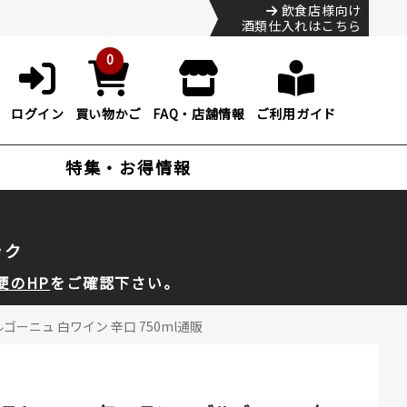
飲食店様向け
酒類仕入れはこちら
0
ログイン
買い物かご
FAQ・店舗情報
ご利用ガイド
特集・お得情報
ック
便のHP
をご確認下さい。
ーニュ 白ワイン 辛口 750ml通販