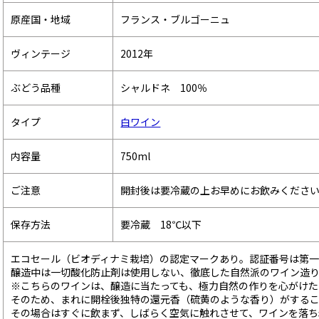
原産国・地域
フランス・ブルゴーニュ
ヴィンテージ
2012年
ぶどう品種
シャルドネ 100％
タイプ
白ワイン
内容量
750ml
ご注意
開封後は要冷蔵の上お早めにお飲みくださ
保存方法
要冷蔵 18℃以下
エコセール（ビオディナミ栽培）の認定マークあり。認証番号は第
醸造中は一切酸化防止剤は使用しない、徹底した自然派のワイン造
※こちらのワインは、醸造に当たっても、極力自然の作りを心がけた
そのため、まれに開栓後独特の還元香（硫黄のような香り）がする
その場合はすぐに飲まず、しばらく空気に触れさせて、ワインを落ち