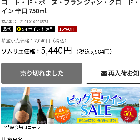
コート・ド・ボーヌ・ブラン ジャン・クロード・ラト
イン 辛口 750ml
商品番号：2101010006575
品切
54 ポイント
進呈
15
%OFF
希望小売価格：7,040円（税込）
5,440円
ソムリエ価格：
（税込5,984円）
売り切れました
再入荷お知
⇒特設会場はコチラ
|| 商品名