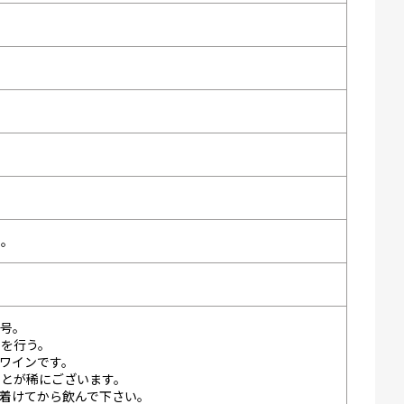
い。
一号。
りを行う。
ワインです。
ことが稀にございます。
着けてから飲んで下さい。