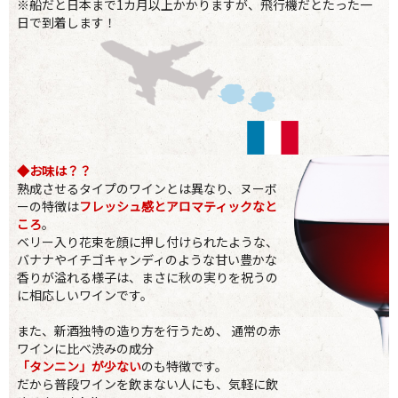
※船だと日本まで1カ月以上かかりますが、飛行機だとたった一
日で到着します！
◆お味は？？
熟成させるタイプのワインとは異なり、ヌーボ
ーの特徴は
フレッシュ感とアロマティックなと
ころ
。
ベリー入り花束を顔に押し付けられたような、
バナナやイチゴキャンディのような甘い豊かな
香りが溢れる様子は、まさに秋の実りを祝うの
に相応しいワインです。
また、新酒独特の造り方を行うため、 通常の赤
ワインに比べ渋みの成分
「タンニン」が少ない
のも特徴です。
だから普段ワインを飲まない人にも、気軽に飲