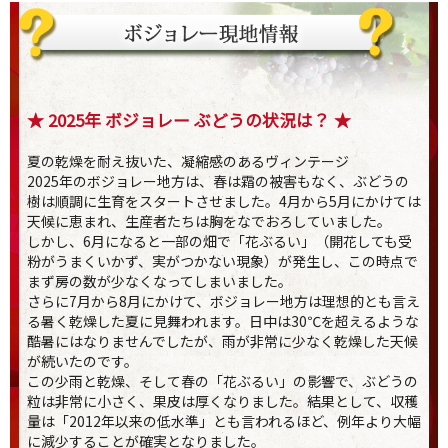
★ 2025年 ボジョレー ぶどうの状況は？ ★
夏の乾燥を耐え抜いた、凝縮感のあるヴィンテージ
2025年のボジョレー地方は、春は霜の被害もなく、ぶどうの
樹は順調に生育をスタートさせました。4月から5月にかけては
天候に恵まれ、生産者たちは胸をなでおろしていました。
しかし、6月になると一部の畑で「花ぶるい」（開花しても受
粉がうまくいかず、実がつかない現象）が発生し、この時点で
まず房の数が少なくなってしまいました。
さらに7月から8月にかけて、ボジョレー地方は理想的とも言え
る暑く乾燥した夏に見舞われます。日中は30℃を超えるような
酷暑にはなりませんでしたが、雨が非常に少なく乾燥した天候
が続いたのです。
この少雨と乾燥、そして春の「花ぶるい」の影響で、ぶどうの
粒は非常に小さく、果皮は厚くなりました。結果として、収穫
量は「2012年以来の低水準」とも言われるほど、例年より大幅
に減少することが確実となりました。