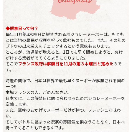
◆解禁日って何？
毎年11月第3木曜日に解禁されるボジョレーヌーボーは、もとも
とは当地の農民が収穫を祝って飲むものでした。 また、その年の
ブドウの出来栄えをチェックするという意味もあります。
ところが、流通量が増えると、1日でも早く販売しようと、ぬけ
がけする業者がでてくるようになりました。
そこで
フランス政府は解禁日を11月の第３木曜日と定めた
ので
す。
時差の関係で、日本は世界で最も早くヌーボーが解禁される国の
一つ!!
本場フランスの人、ごめんなさい。
日本では、この解禁日に間に合わせるためボジョレーヌーボーを
空輸します。
また、空輸のおかげでヌーボーだけが持つ、フレッシュな味わ
い、
そしてボトルに詰まった祝祭の雰囲気を損なうことなく、日本へ
持ってくることもできるんです。