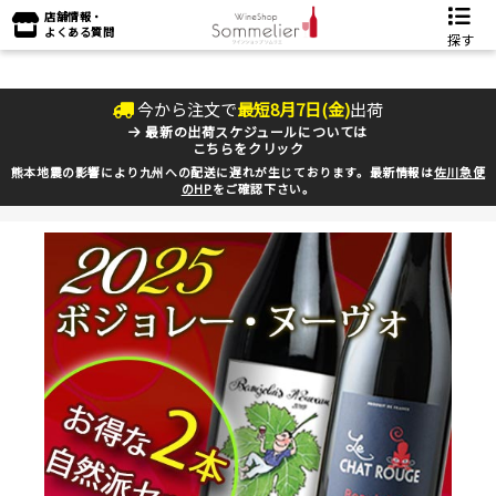
店舗情報・
よくある質問
探す
今から注文で
最短
8
月
7
日(
金
)
出荷
最新の出荷スケジュールについては
こちらをクリック
熊本地震の影響により九州への配送に遅れが生じております。最新情報は
佐川急便
のHP
をご確認下さい。