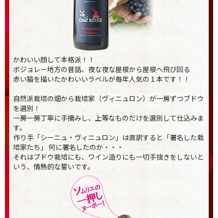
かわいい顔して本格派！！
ボジョレー地方の昔話、夜な夜な屋根から屋根へ飛び回る
赤い猫を描いたかわいいラベルが毎年人気の１本です！！
自然派栽培の畑から栽培家（ヴィニュロン）が一房ずつブドウ
を選別！
一房一房丁寧に手摘みし、上等なものだけを選別して仕込みま
す。
作り手「シーニュ・ヴィニュロン」は直訳すると「署名した栽
培家たち」 何に署名したのか・・・
それはブドウ栽培にも、ワイン造りにも一切手抜きをしないと
いう、情熱的な誓いです。