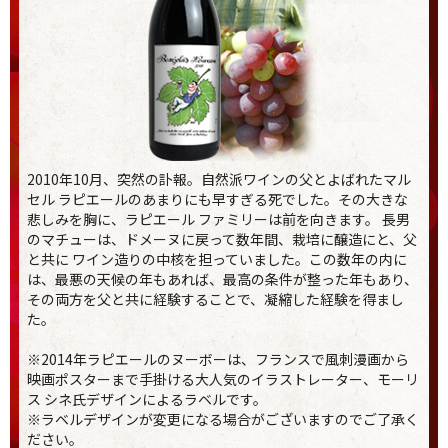
2010年10月、突然の訃報。自然派ワインの父とよばれたマル
セル ラピエールのあまりにも早すぎる死でした。その大きな
悲しみを胸に、ラピエール ファミリーは前を向きます。 長男
のマチューは、ドメーヌに戻って数年間、栽培に醸造にと、父
と共に ワイン造りの中核を担っていました。この数年の内に
は、最悪の天候の年もあれば、最高の条件が整った年もあり、
その両方を父と共に経験することで、凝縮した経験を得まし
た。
※2014年ラピエールのヌーボーは、フランスで風刺漫画から
映画ポスターまで手掛ける大人気のイラストレーター、モーリ
ス シネ氏デザインによるラベルです。
※ラベルデザインが変更になる場合がございますのでご了承く
ださい。