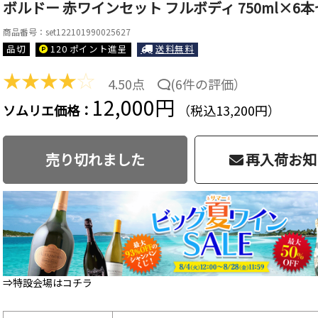
ボルドー 赤ワインセット フルボディ 750ml×6
商品番号：set122101990025627
品切
120 ポイント
進呈
送料無料
★
★
★
★
☆
4.50点
(
6件の評価
）
12,000円
ソムリエ価格：
（税込13,200円）
売り切れました
再入荷お知
⇒特設会場はコチラ