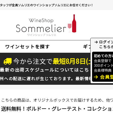
タッフが全員ソムリエのワインショップソムリエにお任せください！
ワインセットを探す
ギフト
今から注文で
最短
8
月
8
日(
土
)
出荷
最新の出荷スケジュールについては
こちらをクリ
州への配送に遅れが生じております。最新情報は
佐川急
こちらの商品は、オリジナルボックスでお届けするため、他
送料無料！ボルドー・グレーテスト・コレクション 