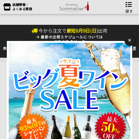
店舗情報・
よくある質問
探す
今から注文で
最短
8
月
9
日(
日
)
出荷
最新の出荷スケジュールについては
×
こちらをクリック
熊本地震の影響により九州への配送に遅れが生じております。最新情報は
佐川急便
のHP
をご確認下さい。