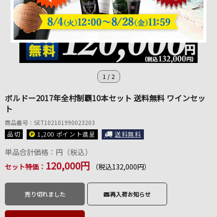
1
/
2
ボルドー2017年全村制覇10本セット 送料無料 ワインセッ
ト
商品番号：SET102101990023203
品切
1,200 ポイント
進呈
送料無料
単品合計価格：
円（税込）
120,000円
セット特価：
（税込132,000円）
売り切れました
再入荷お知らせ