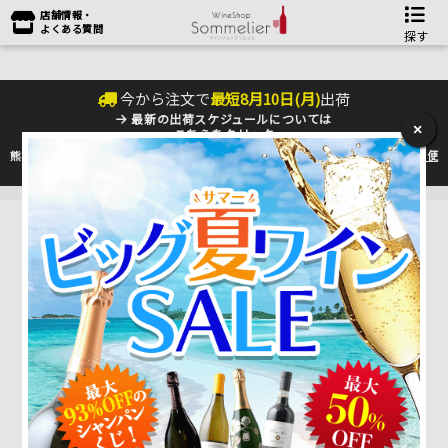
店舗情報・
よくある質問
探す
今から注文で
最短
8
月
10
日(
月
)
出荷
最新の出荷スケジュールについては
×
こちらをクリック
熊本地震の影響により九州への配送に遅れが生じております。最新情報は
佐川急便
のHP
をご確認下さい。