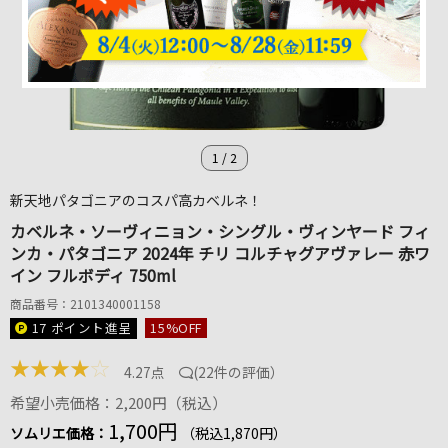
1
/
2
新天地パタゴニアのコスパ高カベルネ！
カベルネ・ソーヴィニョン・シングル・ヴィンヤード フィ
ンカ・パタゴニア 2024年 チリ コルチャグアヴァレー 赤ワ
イン フルボディ 750ml
商品番号：2101340001158
17 ポイント
進呈
15
%OFF
★
★
★
★
☆
4.27点
(
22件の評価
）
希望小売価格：2,200円（税込）
1,700円
ソムリエ価格：
（税込1,870円）