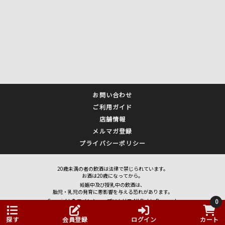
お問い合わせ
ご利用ガイド
店舗情報
メルマガ登録
プライバシーポリシー
20歳未満の者の飲酒は法律で禁じられています。
お酒は20歳になってから。
妊娠中及び授乳中の飲酒は、
胎児・乳児の発育に悪影響を与える恐れがあります。
Copyright © ワインショップソムリエ All Rights Reserved.
0
探す
会員登録
ログイン
カート