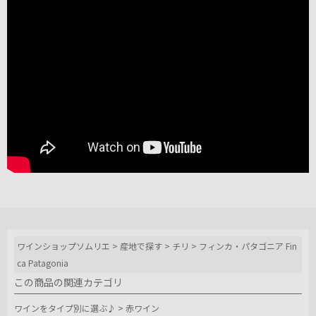
ワインショップソムリエ
>
産地で探す
>
チリ
>
フィンカ・パタゴニア Fin
ca Patagonia
この商品の関連カテゴリ
ワインをタイプ別に選ぶ♪
>
赤ワイン