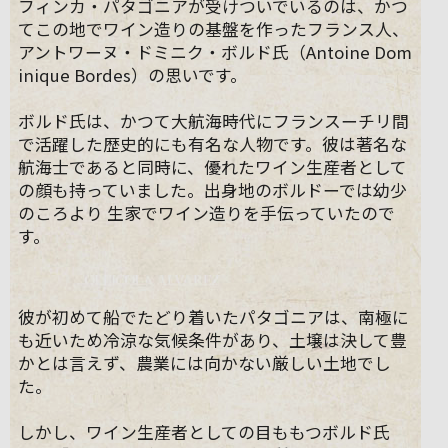
フィンカ・パタゴニアが受けついでいるのは、かつ
てこの地でワイン造りの基盤を作ったフランス人、
アントワーヌ・ドミニク・ボルド氏（Antoine Dom
inique Bordes）の思いです。
ボルド氏は、かつて大航海時代にフランスーチリ間
で活躍した歴史的にも有名な人物です。彼は著名な
航海士であると同時に、優れたワイン生産者として
の顔も持っていました。出身地のボルドーでは幼少
のころより 生家でワイン造りを手伝っていたので
す。
彼が初めて船でたどり着いたパタゴニアは、南極に
も近いため冷涼な気候条件があり、土壌は決して豊
かとは言えず、農業には向かない厳しい土地でし
た。
しかし、ワイン生産者としての目ももつボルド氏