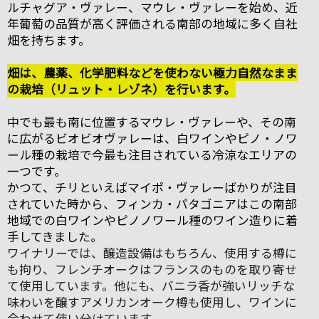
ルチャグア・ヴァレー、マウレ・ヴァレーを始め、近
年葡萄の品質が高く評価される南部の地域に多く自社
畑を持ちます。
畑は、農薬、化学肥料などを使わない極力自然なまま
の栽培（リュット・レゾネ）を行います。
中でも最も南に位置するマウレ・ヴァレーや、その南
に広がるビオビオヴァレーは、白ワインやピノ・ノワ
ール種の栽培で今最も注目されている冷涼なエリアの
一つです。
かつて、チリといえばマイポ・ヴァレーばかりが注目
されていた時から、フィンカ・パタゴニアはこの南部
地域での白ワインやピノノワール種のワイン造りに着
手してきました。
ワイナリーでは、醸造設備はもちろん、使用する樽に
も拘り、フレンチオークはフランスのものを取り寄せ
て使用しています。他にも、バニラ香が強いリッチな
味わいを醸すアメリカンオーク樽も使用し、ワインに
合わせて使い分けています。