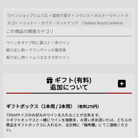
ワインショップソムリエ
>
産地で探す
>
フランス
>
ボルドーワイン
>
マ
ルゴー
>
シャトー・ボイド・カントナック Chateau Boyd-Cantenac
この商品の関連カテゴリ
ワインをタイプ別に選ぶ♪
>
赤ワイン
掘り出し物
>
グランヴァンが最安値
掘り出し物
>
ソムリエおすすめワイン
ギフト(有料)
追加について
ギフトボックス（1本用 / 2本用）
（有料275円）
750mlサイズのお好みのワインを入れることが出来ます。
※ギフトボックスと一緒にワインを複数本、お買い求め頂いたは、どちらの
商品をギフトボックスに入れるか、注文時に「備考欄」にてご連絡くださ
い。