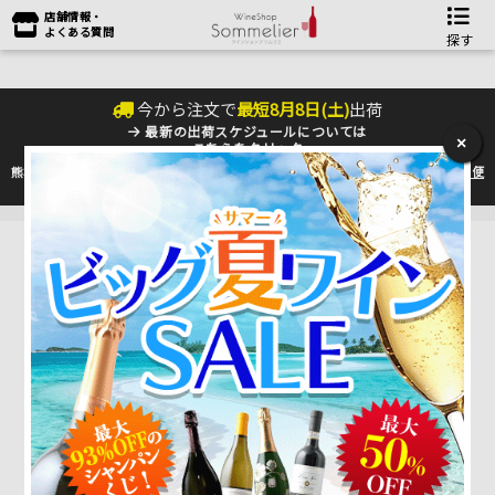
店舗情報・
よくある質問
探す
今から注文で
最短
8
月
8
日(
土
)
出荷
最新の出荷スケジュールについては
×
こちらをクリック
熊本地震の影響により九州への配送に遅れが生じております。最新情報は
佐川急便
のHP
をご確認下さい。