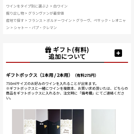
ワインをタイプ別に選ぶ♪
>
白ワイン
掘り出し物
>
グランヴァンが最安値
産地で探す
>
フランス
>
ボルドーワイン
>
グラーヴ、ペサック・レオニャ
ン
>
シャトー・パプ・クレマン
ギフト(有料)
追加について
ギフトボックス（1本用 / 2本用）
（有料275円）
750mlサイズのお好みのワインを入れることが出来ます。
※ギフトボックスと一緒にワインを複数本、お買い求め頂いたは、どちらの
商品をギフトボックスに入れるか、注文時に「備考欄」にてご連絡くださ
い。