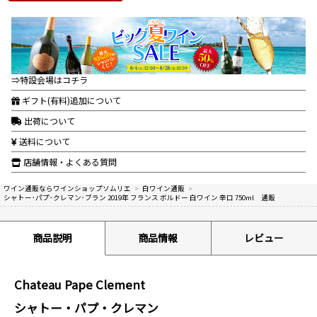
⇒特設会場はコチラ
ギフト(有料)追加について
出荷について
送料について
店舗情報・よくある質問
ワイン通販ならワインショップソムリエ
>
白ワイン通販
>
シャトー･パプ･クレマン･ブラン 2019年 フランス ボルドー 白ワイン 辛口 750ml 通販
商品説明
商品情報
レビュー
Chateau Pape Clement
シャトー・パプ・クレマン