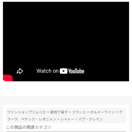
ワインショップソムリエ
>
産地で探す
>
フランス
>
ボルドーワイン
>
グ
ラーヴ、ペサック・レオニャン
>
シャトー・パプ・クレマン
この商品の関連カテゴリ