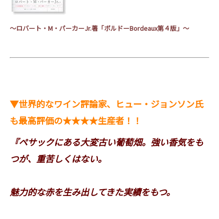
～ロバート・
M
・パーカー
Jr.
著「ボルドー
Bordeaux
第４版」～
▼世界的なワイン評論家、ヒュー・ジョンソン氏
も最高評価の★★★★生産者！！
『ペサックにある大変古い葡萄畑。強い香気をも
つが、重苦しくはない。
魅力的な赤を生み出してきた実績をもつ。