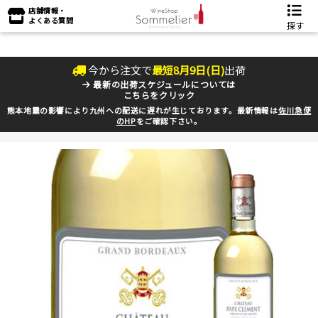
店舗情報・
よくある質問
探す
今から注文で
最短
8
月
9
日(
日
)
出荷
最新の出荷スケジュールについては
こちらをクリック
熊本地震の影響により九州への配送に遅れが生じております。最新情報は
佐川急便
のHP
をご確認下さい。