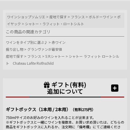
ワインショップソムリエ
>
産地で探す
>
フランス
>
ボルドーワイン
>
ポ
イヤック
>
シャトー・ラフィット・ロートシルト
この商品の関連カテゴリ
ワインをタイプ別に選ぶ♪
>
赤ワイン
掘り出し物
>
グランヴァンが最安値
産地で探す
>
フランス
>
5大シャトー
>
シャトー ラフィット ロートシル
ト Chateau Lafite Rothschild
ギフト(有料)
追加について
ギフトボックス（1本用 / 2本用）
（有料275円）
750mlサイズのお好みのワインを入れることが出来ます。
※ギフトボックスと一緒にワインを複数本、お買い求め頂いたは、どちらの
商品をギフトボックスに入れるか、注文時に「備考欄」にてご連絡くださ