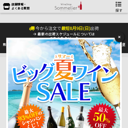
店舗情報・
よくある質問
探す
今から注文で
最短
8
月
9
日(
日
)
出荷
最新の出荷スケジュールについては
×
こちらをクリック
熊本地震の影響により九州への配送に遅れが生じております。最新情報は
佐川急便
のHP
をご確認下さい。