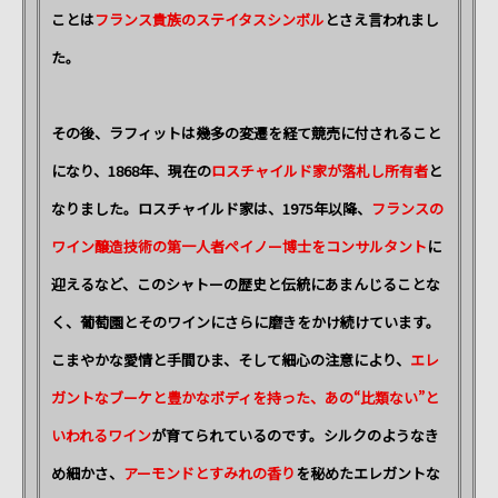
ことは
フランス貴族のステイタスシンボル
とさえ言われまし
た。
その後、ラフィットは幾多の変遷を経て競売に付されること
になり、1868年、現在の
ロスチャイルド家が落札し所有者
と
なりました。ロスチャイルド家は、1975年以降、
フランスの
ワイン醸造技術の第一人者ペイノー博士をコンサルタント
に
迎えるなど、このシャトーの歴史と伝統にあまんじることな
く、葡萄園とそのワインにさらに磨きをかけ続けています。
こまやかな愛情と手間ひま、そして細心の注意により、
エレ
ガントなブーケと豊かなボディを持った、あの“比類ない”と
いわれるワイン
が育てられているのです。シルクのようなき
め細かさ、
アーモンドとすみれの香り
を秘めたエレガントな