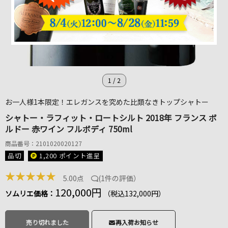
1
/
2
お一人様1本限定！エレガンスを究めた比類なきトップシャトー
シャトー・ラフィット・ロートシルト 2018年 フランス ボ
ルドー 赤ワイン フルボディ 750ml
商品番号：2101020020127
品切
1,200 ポイント
進呈
★
★
★
★
★
5.00点
(
1件の評価
）
120,000円
ソムリエ価格：
（税込132,000円）
売り切れました
再入荷お知らせ