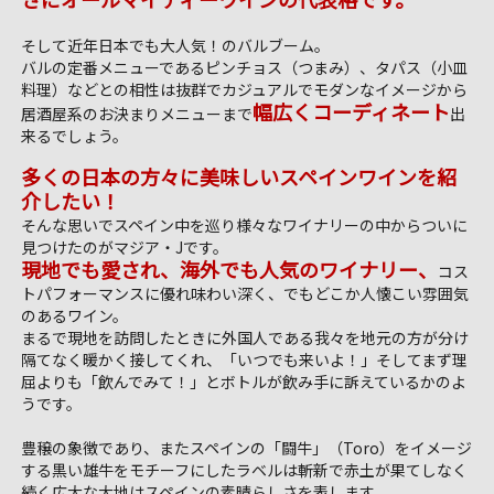
そして近年日本でも大人気！のバルブーム。
バルの定番メニューであるピンチョス（つまみ）、タパス（小皿
料理）などとの相性は抜群でカジュアルでモダンなイメージから
幅広くコーディネート
居酒屋系のお決まりメニューまで
出
来るでしょう。
多くの日本の方々に美味しいスペインワインを紹
介したい！
そんな思いでスペイン中を巡り様々なワイナリーの中からついに
見つけたのがマジア・Jです。
現地でも愛され、海外でも人気のワイナリー、
コス
トパフォーマンスに優れ味わい深く、でもどこか人懐こい雰囲気
のあるワイン。
まるで現地を訪問したときに外国人である我々を地元の方が分け
隔てなく暖かく接してくれ、「いつでも来いよ！」そしてまず理
屈よりも「飲んでみて！」とボトルが飲み手に訴えているかのよ
うです。
豊穣の象徴であり、またスペインの「闘牛」（Toro）をイメージ
する黒い雄牛をモチーフにしたラベルは斬新で赤土が果てしなく
続く広大な大地はスペインの素晴らしさを表します。