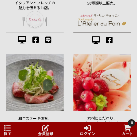
イタリアンとフレンチの
50種類以上販売。
魅力を伝えるお店。
素材にこだわり、
和牛ステーキ懐石。
0
ひとつひとつ心を込めた
一流の食材から創り出される
手作りパティスリー
匠をお楽しみください。
探す
会員登録
ログイン
カート