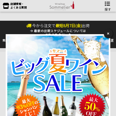
店舗情報・
よくある質問
探す
今から注文で
最短
8
月
7
日(
金
)
出荷
最新の出荷スケジュールについては
×
こちらをクリック
熊本地震の影響により九州への配送に遅れが生じております。最新情報は
佐川急便
のHP
をご確認下さい。