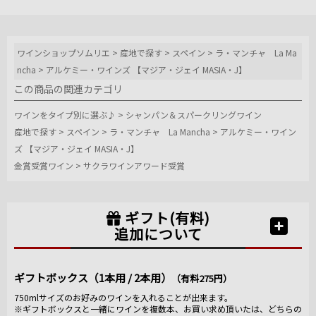
ワインショップソムリエ
>
産地で探す
>
スペイン
>
ラ・マンチャ La Ma
ncha
>
アルケミー・ワインズ 【マジア・ジェイ MASIA・J】
この商品の関連カテゴリ
ワインをタイプ別に選ぶ♪
>
シャンパン＆スパークリングワイン
産地で探す
>
スペイン
>
ラ・マンチャ La Mancha
>
アルケミー・ワイン
ズ 【マジア・ジェイ MASIA・J】
金賞受賞ワイン
>
サクラワインアワード受賞
ギフト(有料)
追加について
ギフトボックス（1本用 / 2本用）
（有料275円）
750mlサイズのお好みのワインを入れることが出来ます。
※ギフトボックスと一緒にワインを複数本、お買い求め頂いたは、どちらの