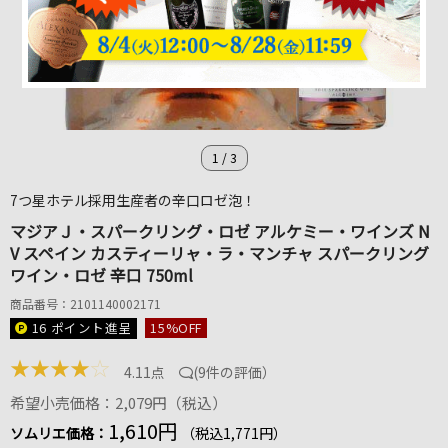
1
/
3
7つ星ホテル採用生産者の辛口ロゼ泡！
マジアＪ・スパークリング・ロゼ アルケミー・ワインズ N
V スペイン カスティーリャ・ラ・マンチャ スパークリング
ワイン・ロゼ 辛口 750ml
商品番号：2101140002171
16 ポイント
進呈
15
%OFF
★
★
★
★
☆
4.11点
(
9件の評価
）
希望小売価格：2,079円（税込）
1,610円
ソムリエ価格：
（税込1,771円）