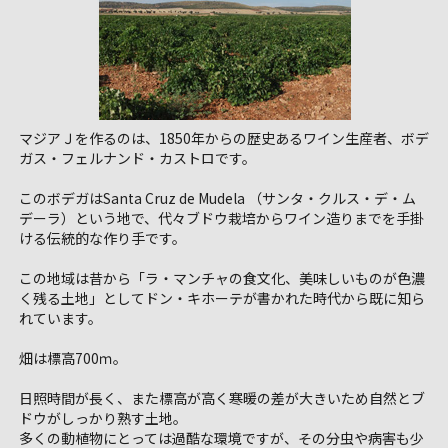
マジアＪを作るのは、1850年からの歴史あるワイン生産者、ボデ
ガス・フェルナンド・カストロです。
このボデガはSanta Cruz de Mudela （サンタ・クルス・デ・ム
デーラ）という地で、代々ブドウ栽培からワイン造りまでを手掛
ける伝統的な作り手です。
この地域は昔から「ラ・マンチャの食文化、美味しいものが色濃
く残る土地」としてドン・キホーテが書かれた時代から既に知ら
れています。
畑は標高700ｍ。
日照時間が長く、また標高が高く寒暖の差が大きいため自然とブ
ドウがしっかり熟す土地。
多くの動植物にとっては過酷な環境ですが、その分虫や病害も少