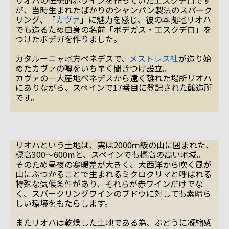
リオハの伝統的赤ワインを作っていたエスクデロです
が、当時生まれたばかりのシャンパン製法のスパーク
リング、「
カヴァ
」に魅力を感じ、彼の本拠地リオハ
でも造るため自身の名前「ボデガス・エスクデロ」を
つけたボデガを作りました。
カタルーニャ地方ペネデスで、
メストレス社
が造り始
めたカヴァの噂をいち早く聞きつけ設立。
カヴァの一大産地ペネデスから遠く離れた場所リオハ
にありながら、スペインで17番目に登記された醸造所
です。
リオハという土地は、実は2000ｍ級の山に囲まれた、
標高300～600mと、スペインでも標高の高い地域。
そのため昼夜の寒暖差が大きく、大西洋から吹く風が
山にぶつかることで生まれるミクロクリマと呼ばれる
特殊な気候条件があり、それらが赤ワインだけでな
く、スパークリングワインのブドウに対しても素晴ら
しい環境をもたらします。
またリオハは乾燥した土地である為、ぶどうに凝縮感