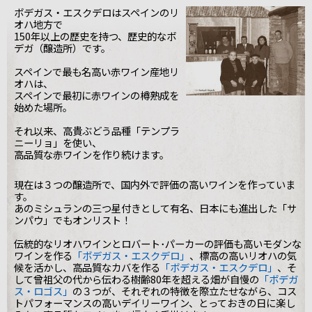
ボデガス・エスクデロはスペインのリ
オハ地方で
150年以上の歴史を持つ、歴史的なボ
デガ（醸造所）です。
スペインで最も名高い赤ワイン産地リ
オハは、
スペインで最初に赤ワインの樽熟成を
始めた場所。
それ以来、高貴ぶどう品種「テンプラ
ニーリョ」を使い、
高品質な赤ワインを作り続けます。
現在は３つの醸造所で、国内外で評価の高いワインを作っていま
す。
あのミシュランの三つ星付きとして有名、日本にも進出した「サ
ンパウ」でもオンリスト！
伝統的なリオハワインとロバート･パーカーの評価も高いモダンな
ワインを作る
「ボデガス・エスクデロ」
、標高の高いリオハの気
候を活かし、高品質なカバを作る
「ボデガス・エスクデロ」
、そ
して曾祖父の代から伝わる樹齢80年を超える畑が自慢の
「ボデガ
ス・ロゴス」
の３つが、それぞれの特徴を際立たせながら、コス
トパフォーマンスの高いデイリーワイン、とっておきの日に楽し