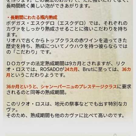
長時間続く美しい泡ができあがります。
・長期間にわたる瓶内熟成
ボデガス・エスクデロ（エスクデロ）では、それぞれの
カヴァをしっかり熟成させることに強いこだわりを持ち
ます。
リオハで古くからトップクラスの赤ワインを造ってきた
歴史を持ち、熟成についてノウハウを持つ彼らならでは
の「こだわり」です。
ＤＯカヴァの法定熟成期間は9カ月とされますが、リク
オ・ロスでは、ROSADOが
、Brutに至っては、
24カ月
36カ
というこだわりようです。
月
に要求
36か月というと、シャンーパーニュのプレステージクラス
されるのと同等の熟成期間。
このリクオ・ロスは、地元の祭事などでも出す特別なカ
ヴァ。
そのため、熟成期間も他のカヴァに比べて高いのです。