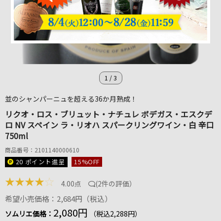
1
/
3
並のシャンパーニュを超える36か月熟成！
リクオ・ロス・ブリュット・ナチュレ ボデガス・エスクデ
ロ NV スペイン ラ・リオハ スパークリングワイン・白 辛口
750ml
商品番号：2101140000610
20 ポイント
進呈
15
%OFF
★
★
★
★
☆
4.00点
(
2件の評価
）
希望小売価格：2,684円（税込）
2,080円
ソムリエ価格：
（税込2,288円）