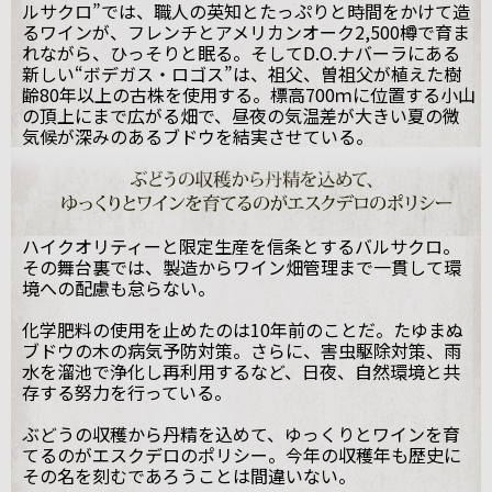
ルサクロ”では、職人の英知とたっぷりと時間をかけて造
るワインが、フレンチとアメリカンオーク2,500樽で育ま
れながら、ひっそりと眠る。そしてD.O.ナバーラにある
新しい“ボデガス・ロゴス”は、祖父、曽祖父が植えた樹
齢80年以上の古株を使用する。標高700ｍに位置する小山
の頂上にまで広がる畑で、昼夜の気温差が大きい夏の微
気候が深みのあるブドウを結実させている。
ハイクオリティーと限定生産を信条とするバルサクロ。
その舞台裏では、製造からワイン畑管理まで一貫して環
境への配慮も怠らない。
化学肥料の使用を止めたのは10年前のことだ。たゆまぬ
ブドウの木の病気予防対策。さらに、害虫駆除対策、雨
水を溜池で浄化し再利用するなど、日夜、自然環境と共
存する努力を行っている。
ぶどうの収穫から丹精を込めて、ゆっくりとワインを育
てるのがエスクデロのポリシー。今年の収穫年も歴史に
その名を刻むであろうことは間違いない。