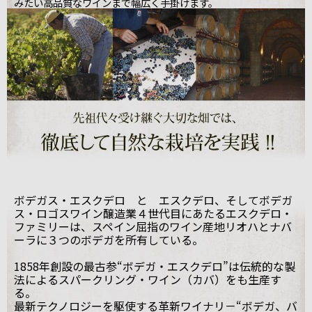
みたい高品質なワインまで幅広く手掛けます。
ボデガス・エスクデロ と エスクデロ、そしてボデガ
ス・ロゴスワイン醸造業４世代目にあたるエスクデロ・
ファミリーは、スペイン屈指のワイン産地リオハとナバ
ーラに３つのボデガを所有している。
1858年創設の最古参“ボデガ・エスクデロ”は伝統的な製
法によるスパークリング・ワイン（カバ）をも生産す
る。
最新テクノロジーを駆使する革新ワイナリ－“ボデガ、バ