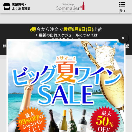
店舗情報・
よくある質問
探す
今から注文で
最短
8
月
9
日(
日
)
出荷
最新の出荷スケジュールについては
×
こちらをクリック
熊本地震の影響により九州への配送に遅れが生じております。最新情報は
佐川急便
のHP
をご確認下さい。