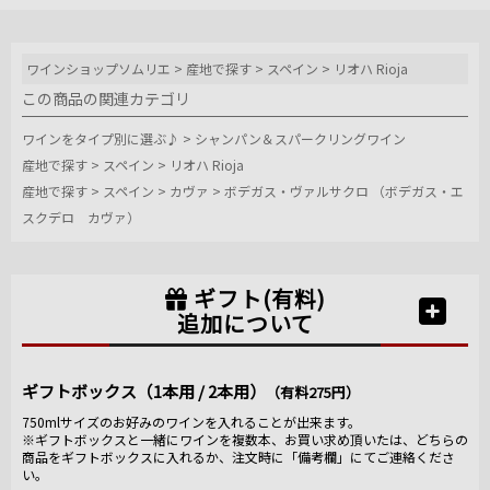
ワインショップソムリエ
>
産地で探す
>
スペイン
>
リオハ Rioja
この商品の関連カテゴリ
ワインをタイプ別に選ぶ♪
>
シャンパン＆スパークリングワイン
産地で探す
>
スペイン
>
リオハ Rioja
産地で探す
>
スペイン
>
カヴァ
>
ボデガス・ヴァルサクロ （ボデガス・エ
スクデロ カヴァ）
ギフト(有料)
追加について
ギフトボックス（1本用 / 2本用）
（有料275円）
750mlサイズのお好みのワインを入れることが出来ます。
※ギフトボックスと一緒にワインを複数本、お買い求め頂いたは、どちらの
商品をギフトボックスに入れるか、注文時に「備考欄」にてご連絡くださ
い。