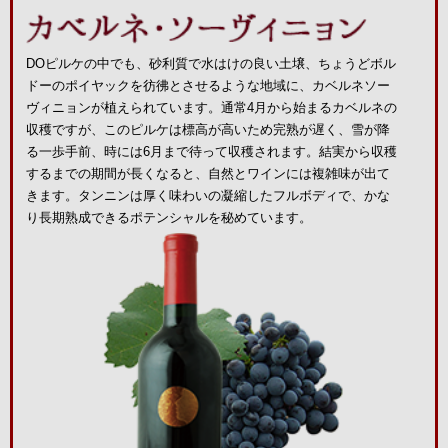
DOピルケの中でも、砂利質で水はけの良い土壌、ちょうどボル
ドーのポイヤックを彷彿とさせるような地域に、カベルネソー
ヴィニョンが植えられています。通常4月から始まるカベルネの
収穫ですが、このピルケは標高が高いため完熟が遅く、雪が降
る一歩手前、時には6月まで待って収穫されます。結実から収穫
するまでの期間が長くなると、自然とワインには複雑味が出て
きます。タンニンは厚く味わいの凝縮したフルボディで、かな
り長期熟成できるポテンシャルを秘めています。