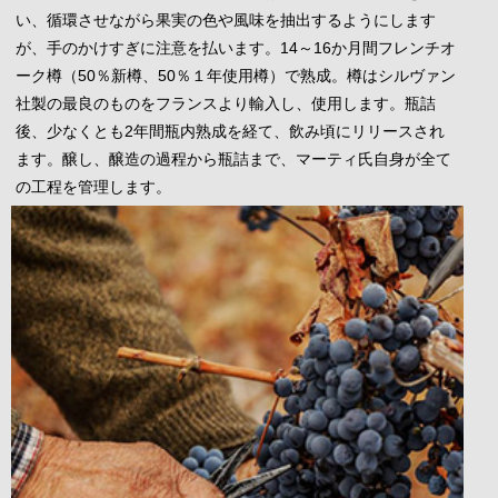
い、循環させながら果実の色や風味を抽出するようにします
が、手のかけすぎに注意を払います。14～16か月間フレンチオ
ーク樽（50％新樽、50％１年使用樽）で熟成。樽はシルヴァン
社製の最良のものをフランスより輸入し、使用します。瓶詰
後、少なくとも2年間瓶内熟成を経て、飲み頃にリリースされ
ます。醸し、醸造の過程から瓶詰まで、マーティ氏自身が全て
の工程を管理します。