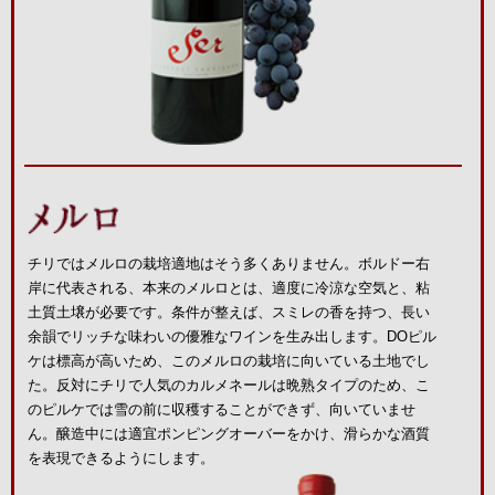
チリではメルロの栽培適地はそう多くありません。ボルドー右
岸に代表される、本来のメルロとは、適度に冷涼な空気と、粘
土質土壌が必要です。条件が整えば、スミレの香を持つ、長い
余韻でリッチな味わいの優雅なワインを生み出します。DOピル
ケは標高が高いため、このメルロの栽培に向いている土地でし
た。反対にチリで人気のカルメネールは晩熟タイプのため、こ
のピルケでは雪の前に収穫することができず、向いていませ
ん。醸造中には適宜ポンピングオーバーをかけ、滑らかな酒質
を表現できるようにします。