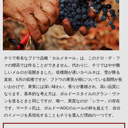
チリで有名なブドウ品種「カルメネール」は、このクロ・デ・フ
ァの標高では作ることができません。代わりに、チリではやや難
しいメルロが花開きました。収穫期が遅いカベルネは、雪が降る
直前、6月の収穫ですが、ブドウの果実が樹についている期間が長
いおかげで、果実には深い味わい、香りが蓄積され、高い品質に
なります。基本的な考え方は、ボルドースタイルのグラン・ヴァ
ンを造るときと同じですが、唯一、異質なのが「シラー」の存在
です。マーティ氏は、ボルドーAOCのルールの枠を超えて、自分
のイメージを具現化することもチリを選んだ理由の一つです。