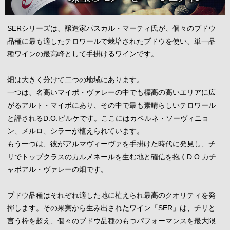
SERシリーズは、醸造家パスカル・マーティ氏が、個々のブドウ
品種に最も適したテロワールで栽培されたブドウを使い、単一品
種ワインの最高峰として手掛けるワインです。
畑は大きく分けて二つの地域にあります。
一つは、名高いマイポ・ヴァレーの中でも標高の高いエリアに広
がるアルト・マイポにあり、その中で最も素晴らしいテロワール
と評されるD.O.ピルケです。ここにはカベルネ・ソーヴィニョ
ン、メルロ、シラーが植えられています。
もう一つは、彼がアルマヴィーヴァを手掛けた時代に発見し、チ
リでトップクラスのカルメネールを生む地と確信を抱くD.O.カチ
ャポアル・ヴァレーの畑です。
ブドウ品種はそれぞれ適した地に植えられ最高のクオリティを発
揮します。その果実から生み出されたワイン「SER」は、チリと
言う枠を超え、個々のブドウ品種のもつパフォーマンスを最大限