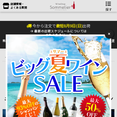
店舗情報・
よくある質問
探す
今から注文で
最短
8
月
9
日(
日
)
出荷
最新の出荷スケジュールについては
×
こちらをクリック
熊本地震の影響により九州への配送に遅れが生じております。最新情報は
佐川急便
のHP
をご確認下さい。
トップ
＞
産地で探す
＞
チリ
＞
ヴィニャ・マーティ Vina Marty
＞
セール SER ヴィニャ・マーティ
SER
セール