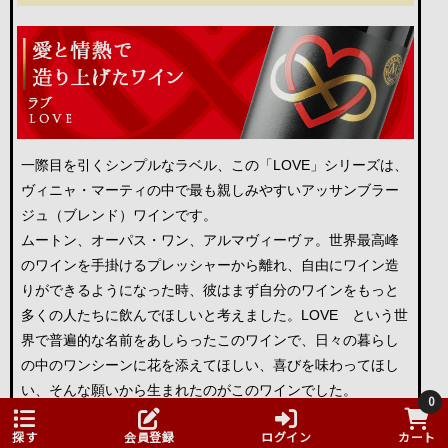
一際目を引くシンプルなラベル、この「LOVE」シリーズは、
ヴィニャ・マーティの中で最も親しみやすいアッサンブラー
ジュ（ブレンド）ワインです。
ムートン、オーパス・ワン、アルマヴィーヴァ。世界最高峰
のワインを手掛けるプレッシャーから離れ、自由にワイン造
りができるようになった時、彼はまず自分のワインをもっと
多くの人たちに飲んでほしいと考えました。LOVE という世
界で普遍的な名前をあしらったこのワインで、日々の暮らし
の中のワンシーンに花を添えてほしい、喜びを味わってほし
い、そんな願いから生まれたのがこのワインでした。
0
・LOVE レッド(赤ワイン)
探す
会員登録
ログイン
カート