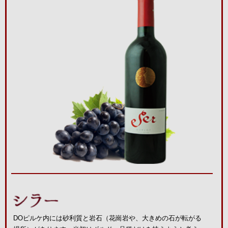
DOピルケ内には砂利質と岩石（花崗岩や、大きめの石が転がる