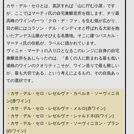
カサ・デル・セロとは、直訳すれば「山に佇む小屋」です
が、ここではマーティ氏の自宅兼醸造所を指します。チリ最
高峰のワインの一つ「クロ・デ・ファ」を生む畑が広がり、
目の前にはコラソン・デル・インディオと呼ばれる大岩を抱
いたアンデス山脈がそびえる名勝地。そこに建つパスカル・
マーティ氏の住処が、ラベルに描かれています。
ヴィニャ・マーティの入り口となるこのレンジに自身の自宅
兼醸造所をあしらったのは、「多くの人に飲まれる最も低い
価格のワインのクオリティこそが、ワイン造りで最も難しい
が、最も大切である」という考えによるもの。その自負あっ
ての選択です。
・カサ・デル・セロ・レゼルヴァ・カベルネ・ソーヴィニヨ
ン(赤ワイン)
・カサ・デル・セロ・レゼルヴァ・メルロ(赤ワイン)
・カサ・デル・セロ・レゼルヴァ・シャルドネ(白ワイン)
・カサ・デル・セロ・レゼルヴァ・ソーヴィニヨン・ブラン
(白ワイン)