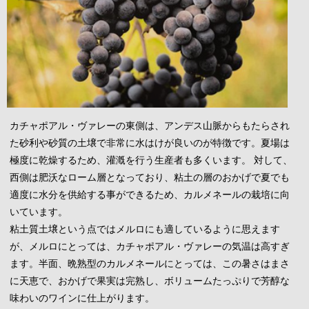
カチャポアル・ヴァレーの東側は、アンデス山脈からもたらされ
た砂利や砂質の土壌で非常に水はけが良いのが特徴です。夏場は
極度に乾燥するため、灌漑を行う生産者も多くいます。 対して、
西側は肥沃なローム層となっており、粘土の層のおかげで夏でも
適度に水分を供給する事ができるため、カルメネールの栽培に向
いています。
粘土質土壌という点ではメルロにも適しているように思えます
が、メルロにとっては、カチャポアル・ヴァレーの気温は高すぎ
ます。半面、晩熟型のカルメネールにとっては、この暑さはまさ
に天恵で、おかげで果実は完熟し、ボリュームたっぷりで芳醇な
味わいのワインに仕上がります。