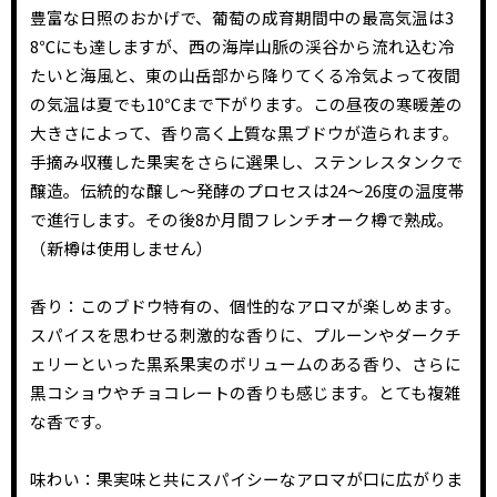
豊富な日照のおかげで、葡萄の成育期間中の最高気温は3
8℃にも達しますが、西の海岸山脈の渓谷から流れ込む冷
たいと海風と、東の山岳部から降りてくる冷気よって夜間
の気温は夏でも10℃まで下がります。この昼夜の寒暖差の
大きさによって、香り高く上質な黒ブドウが造られます。
手摘み収穫した果実をさらに選果し、ステンレスタンクで
醸造。伝統的な醸し～発酵のプロセスは24～26度の温度帯
で進行します。その後8か月間フレンチオーク樽で熟成。
（新樽は使用しません）
香り：このブドウ特有の、個性的なアロマが楽しめます。
スパイスを思わせる刺激的な香りに、プルーンやダークチ
ェリーといった黒系果実のボリュームのある香り、さらに
黒コショウやチョコレートの香りも感じます。とても複雑
な香です。
味わい：果実味と共にスパイシーなアロマが口に広がりま