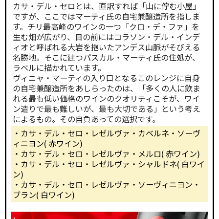
カサ・デル・セロとは、直訳すれば「山に佇む小屋」
ですが、ここではマーティ氏の自宅兼醸造所を指しま
す。チリ最高峰のワインの一つ「クロ・デ・ファ」を
生む畑が広がり、目の前にはコラソン・デル・インデ
ィオと呼ばれる大岩を抱いたアンデス山脈がそびえる
名勝地。そこに建つパスカル・マーティ氏の住処が、
ラベルに描かれています。
ヴィニャ・マーティの入り口となるこのレンジに自身
の自宅兼醸造所をあしらったのは、「多くの人に飲ま
れる最も低い価格のワインのクオリティこそが、ワイ
ン造りで最も難しいが、最も大切である」という考え
によるもの。その自負あっての選択です。
・カサ・デル・セロ・レゼルヴァ・カベルネ・ソーヴ
ィニヨン( 赤ワイン)
・カサ・デル・セロ・レゼルヴァ・メルロ( 赤ワイン)
・カサ・デル・セロ・レゼルヴァ・シャルドネ( 白ワイ
ン)
・カサ・デル・セロ・レゼルヴァ・ソーヴィニヨン・
ブラン( 白ワイン)