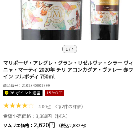
1
/
4
マリポーザ・アレグレ・グラン・リゼルヴァ・シラー ヴィ
ニャ・マーティ 2020年 チリ アコンカグア・ヴァレー 赤ワ
イン フルボディ 750ml
商品番号：2101340001899
26 ポイント
進呈
15
%OFF
★
★
★
★
☆
4.00点
(
2件の評価
）
希望小売価格：3,388円（税込）
2,620円
ソムリエ価格：
（税込2,882円）