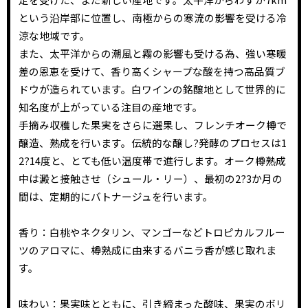
という沿岸部に位置し、南極からの寒流の影響を受ける冷
涼な地域です。
また、太平洋からの潮風と霧の影響も受ける為、強い寒暖
差の恩恵を受けて、香り高くシャープな酸を持つ高品質ブ
ドウが造られています。白ワインの銘醸地として世界的に
知名度が上がっている注目の産地です。
手摘み収穫した果実をさらに選果し、フレンチオーク樽で
醸造、熟成を行います。伝統的な醸し?発酵のプロセスは1
2?14度と、とても低い温度帯で進行します。オーク樽熟成
中は澱と接触させ（シュール・リー）、最初の2?3か月の
間は、定期的にバトナージュを行います。
香り：白桃やネクタリン、マンゴーなどトロピカルフルー
ツのアロマに、樽熟成に由来するバニラ香が感じ取れま
す。
味わい：果実味とともに、引き締まった酸味、果実のボリ