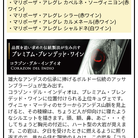
・マリポーザ・アレグレ カベルネ・ソーヴィニヨン(赤
ワイン)
・マリポーザ・アレグレ シラー(赤ワイン)
・マリポーザ・アレグレ カルメネール(赤ワイン)
・マリポーザ・アレグレ シャルドネ(白ワイン)
雄大なアンデスの伝承に捧げるボルドー伝統のアッサ
ンブラージュが生み出す。
コラゾン・デル・インディオは、プレミアム・ブレン
デッド・ワインに位置付けられる上位キュヴェです。
ヴィニャ・マーティのセラーからアンデス山脈を見上
げると、その稜線は、ちょうど人が仰向けに寝たよう
なシルエットを描きます。頭、額、鼻、あご・・・そ
してちょうど胸元の付近に、ハート型の大岩が見えま
す。この岩は、夕日を受けたときに燃えるように照り
返すので、昔から住む現地の人々は、この岩を「コラ