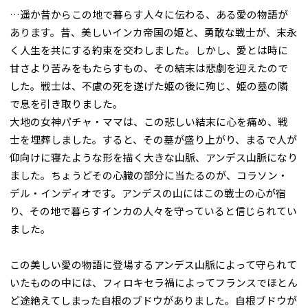
…遥か昔からこの地で暮らす人々に伝わる、ある愛の物語が
あります。昔、美しいインカ帝国の姫と、勇敢な戦士が、末永
く人生を共にする約束を交わしました。しかし、愛とは時に
甘さより苦みをもたらすもの、その結末は悲劇を迎えたので
した。戦士は、不慮の死を遂げた姫の後に殉じ、姫の墓の隣
で息を引き取りました。
大地の女神パチャ・ママは、この悲しい結末に心を痛め、戦
士を埋葬しました。すると、その墓が盛り上がり、まるで人が
仰向けに寝たような形を描く大きな山脈、アンデス山脈になり
ました。ちょうどその心臓の部分に当たるのが、コラソン・
デル・インディオです。アンデスの山にはこの戦士の心が宿
り、その地で暮らすインカの人々を守っていると信じられてい
ました。
この美しい愛の物語に登場するアンデス山脈によって守られて
いたものの中には、フィロキセラ禍によってフランスでほとん
ど途絶えてしまった自根のブドウがありました。自根ブドウが