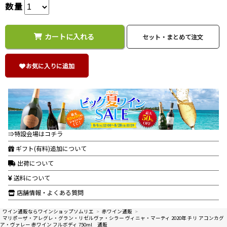
数量
カートに入れる
お気に入りに追加
⇒特設会場はコチラ
ギフト(有料)追加について
出荷について
送料について
店舗情報・よくある質問
ワイン通販ならワインショップソムリエ
>
赤ワイン通販
>
マリポーザ・アレグレ・グラン・リゼルヴァ・シラー ヴィニャ・マーティ 2020年 チリ アコンカグ
ア・ヴァレー 赤ワイン フルボディ 750ml 通販