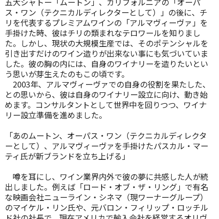
五大シャトー「ムートン」、カリフォルニアの「オーパ
ス・ワン（テクニカルディレクターとして）」の後に、チ
リを代表するプレミアムワインの「アルマヴィーヴァ」を
手掛けた時、彼はチリの類まれなテロワールを知りまし
た。しかし、現状の大規模生産では、そのポテンシャルを
引き出すだけのワイン造りが出来ない事にも気づいていま
した。彼の胸の内には、自身のワイナリーを造りたいとい
う思いが芽生えたのもこの頃です。
2003年、アルマヴィーヴァでの自身の役割を果たした、
との思いから、彼は自身のワイナリー設立に向け、動き始
めます。コンサルタントとして世界中を回りつつ、ワイナ
リー設立準備を進めました。
「あのムートン、オーパス・ワン（テクニカルディレクタ
ーとして）、アルマヴィーヴァを手掛けたパスカル・マー
ティ氏が新ブランドを立ち上げる」
噂を耳にし、ワイン業界内外で彼の夢に共感した人が続
出しました。例えば「ロード・オブ・ザ・リング」で有名
な映画会社ニューライン・シネマ（現ワーナーグループ）
のマイケル・リン氏や、元バロン・フィリップ・ロッチル
ド社の社長で、現在アメリカで輸入会社を経営するオリヴ