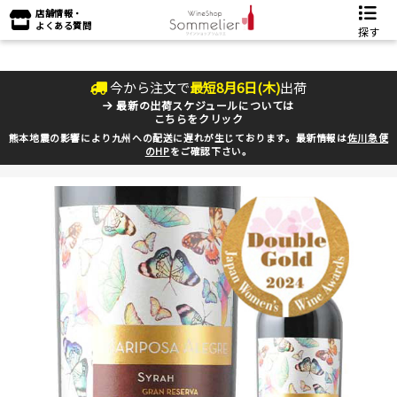
店舗情報・
よくある質問
探す
今から注文で
最短
8
月
6
日(
木
)
出荷
最新の出荷スケジュールについては
こちらをクリック
熊本地震の影響により九州への配送に遅れが生じております。最新情報は
佐川急便
のHP
をご確認下さい。