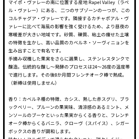
マイポ・ヴァレーの南に位置する産地 Rapel Valley（ラペ
ル・ヴァレー）にある、 二つのサブゾーンの一つが、この
コルチャグア・ヴァレーです。隣接するカチャポアル・ヴ
ァレーに比べて海風の影響を強く受けるため、より昼夜の
寒暖差が大きい地域です。砂質、礫質、粘土の痩せた土壌
の特徴を生かし、高い品質のカベルネ・ソーヴィニョンを
生み出すことで有名です。
手摘み収穫した果実をさらに選果し、ステンレスタンクで
醸造。伝統的な醸し～発酵のプロセスは24～26度の温度帯
で進行します。その後8か月間フレンチオーク樽で熟成。
（新樽は使用しません）
香り：カベルネ種の特徴、カシス、熟した赤スグリ、ブラ
ックベリー、プルーンの果実味、清涼感のあるミント、メ
ンソールのブーケといった果実からくる香りと、フレンチ
オーク樽からくるバニラ、クローヴ（スパイス）、シガー
ボックスの香りが調和します。