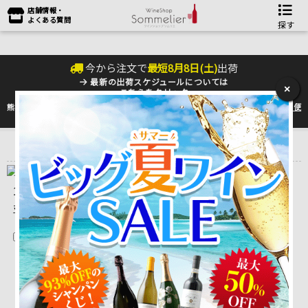
店舗情報・
よくある質問
探す
今から注文で
最短
8
月
8
日(
土
)
出荷
最新の出荷スケジュールについては
×
こちらをクリック
熊本地震の影響により九州への配送に遅れが生じております。最新情報は
佐川急便
のHP
をご確認下さい。
トップ
＞
産地で探す
＞
フランス
＞
ボルドーワイン
＞
ポイヤック
＞
ポイヤック・ド・ラトゥール Pauillac de Latour
1 ～ 3 件目を表示しています。（全3件）
並べ替え
在庫切れを除く