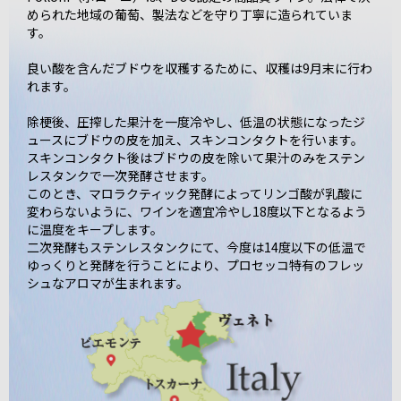
められた地域の葡萄、製法などを守り丁寧に造られていま
す。
良い酸を含んだブドウを収穫するために、収穫は9月末に行わ
れます。
除梗後、圧搾した果汁を一度冷やし、低温の状態になったジ
ュースにブドウの皮を加え、スキンコンタクトを行います。
スキンコンタクト後はブドウの皮を除いて果汁のみをステン
レスタンクで一次発酵させます。
このとき、マロラクティック発酵によってリンゴ酸が乳酸に
変わらないように、ワインを適宜冷やし18度以下となるよう
に温度をキープします。
二次発酵もステンレスタンクにて、今度は14度以下の低温で
ゆっくりと発酵を行うことにより、プロセッコ特有のフレッ
シュなアロマが生まれます。