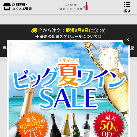
店舗情報・
よくある質問
探す
今から注文で
最短
8
月
8
日(
土
)
出荷
最新の出荷スケジュールについては
×
こちらをクリック
熊本地震の影響により九州への配送に遅れが生じております。最新情報は
佐川急便
のHP
をご確認下さい。