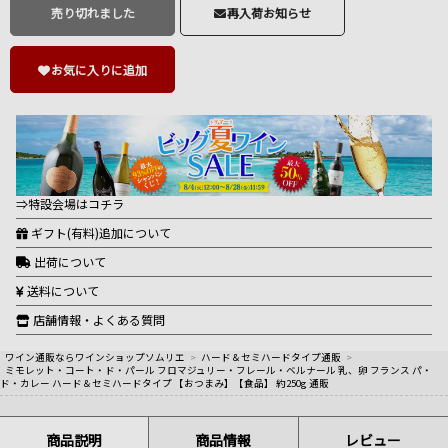
売り切れました
再入荷お知らせ
お気に入りに追加
⇒特設会場はコチラ
ギフト(有料)追加について
出荷について
送料について
店舗情報・よくある質問
ワイン通販ならワインショップソムリエ
>
ハード＆セミハードタイプ通販
>
ミモレット・コート・ド・パール フロマジュリー・フレール・ベルナール 乳、卵 フランス パ・
ド・カレー ハード＆セミハードタイプ 【おつまみ】【食品】 約250g 通販
商品説明
商品情報
レビュー