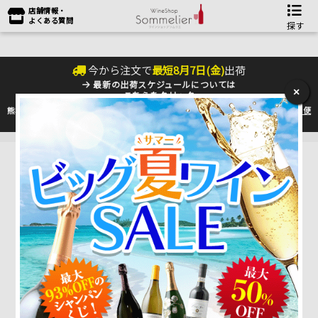
店舗情報・
よくある質問
探す
今から注文で
最短
8
月
7
日(
金
)
出荷
最新の出荷スケジュールについては
×
こちらをクリック
熊本地震の影響により九州への配送に遅れが生じております。最新情報は
佐川急便
のHP
をご確認下さい。