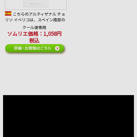
こちらのアルティザナル チョ
リソ イベリコは、スペイン南部の
ムルシア地方に位置するアロマイ
クール便専用
ベリカ・セラーナで作られていま
ソムリエ価格：1,058円
す。
税込
合うお酒：スペインのビール