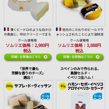
薄くビードロのような白かび
地元のこだわりのビールでウ
の表皮に、中はクリーミーでまろ
ォッシュされたことにより滋味深
やかな味わいで、チーズ通の方か
さを感じられる余韻が長く、複雑
クール便専用
クール便専用
らチーズ初心者の方まで、幅広く
な味わい。オパール海岸で最も美
ソムリエ価格：2,980円
ソムリエ価格：3,888円
楽しんで頂ける牛乳製の白かびチ
しい自然景勝地「キャップ・グリ
税込
税込
ーズ。
ネ」にちなんで名づけられたチー
＊アレルゲン：乳
ズ。
合うワイン：繊細な泡の辛口スパ
＊アレルゲン：乳、卵
ークリング
合うワイン：華やかなカリフォル
「世界で最も
スペインのみで作られる、
ニアのピノ
芳醇な香りのチーズ」
黒豚セルド・
選出！
イベリコ生ハム！