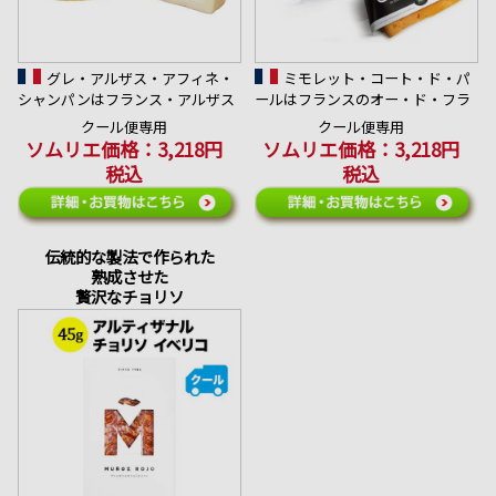
グレ・アルザス・アフィネ・
ミモレット・コート・ド・パ
シャンパンはフランス・アルザス
ールはフランスのオー・ド・フラ
地方のドイツ国境に程近いゼルン
ンス圏に位置するフロマジュリ
クール便専用
クール便専用
ベルで1個ずつ丁寧に熟成された
ー・フレール・ベルナールで作ら
ソムリエ価格：3,218円
ソムリエ価格：3,218円
牛乳製のウォッシュチーズです。
れたチーズです。
税込
税込
合うワイン：同郷でもあるアルザ
合うワイン：軽快な味わいの白ワ
スのゲヴュルツトラミネール
イン
伝統的な製法で作られた
熟成させた
贅沢なチョリソ