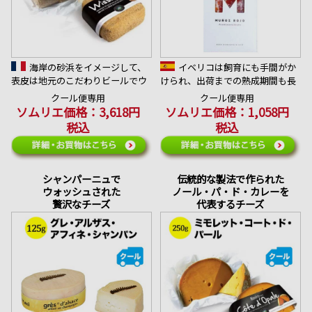
海岸の砂浜をイメージして、
イベリコは飼育にも手間がか
表皮は地元のこだわりビールでウ
けられ、出荷までの熟成期間も長
ォッシュ。パン粉が丁寧にまぶさ
いため、ハモン・セラーノよりも
クール便専用
クール便専用
れた見た目から名付けられたチー
希少で高価だと言われる生ハム。
ソムリエ価格：3,618円
ソムリエ価格：1,058円
ズ。
肉の旨味と、良質な脂身のバラン
税込
税込
＊アレルゲン：乳
スが絶妙。
合うワイン：エレガントなブルゴ
＊アレルゲン：豚肉
ーニュ赤ワイン
合うワイン：スペインの樽熟成ワ
イン
シャンパーニュで
伝統的な製法で作られた
ウォッシュされた
ノール・パ・ド・カレーを
贅沢なチーズ
代表するチーズ