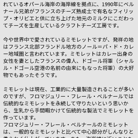
れているオパール海岸の海岸線を拠点に、1990年にベル
ナール兄弟がフランスのチーズ熟成士で有名なフィリッ
プ・オリビエと供に立ち上げた地元のミルクにこだわっ
てチーズを生産しているクラフトチーズ工房です。
今や世界中で愛されているミモレットですが、発祥の地
はフランス北部フランドル地方のノール＝パ・ド・カレ
ー地域圏と言われています。ミモレットはカレー出身の
女性を妻としたフランスの偉人、ドゴール将軍（シャル
ル・ドゴール空港の名前の由来にもなった将軍）の大好
物でもあったそうです。
ミモレットは現在、工業的に大量製造されることが多い
のですが、フロマジュリー・フレール・ベルナールでは
伝統的なミモレットを永続して守りたいという思いか
ら、生乳から手間暇かけて伝統的な製法でミモレットを
作っています。
フロマジュリー・フレール・ベルナールのミモレット
は、一般的なミモレットと比べて中心部分がしんなりと