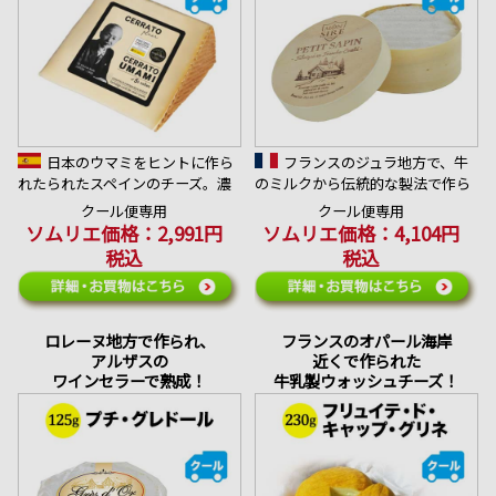
日本のウマミをヒントに作ら
フランスのジュラ地方で、牛
れたられたスペインのチーズ。濃
のミルクから伝統的な製法で作ら
厚なウマミがありながらも、優し
れたチーズ。同郷の大人気チーズ
クール便専用
クール便専用
いミルクの味わいで、長い余韻を
のモンドールにも良く似ています
ソムリエ価格：2,991円
ソムリエ価格：4,104円
楽しめ、多くの方に楽しんで頂け
が、こちらは季節を選ばず１年中
税込
税込
るチーズ。
楽しめます。
＊アレルゲン：乳、卵
＊アレルゲン：乳
合うワイン：スペインのテンプラ
合うワイン：フルーティーなロ
リーニョ。熟成白ワイン。
ゼ・スパークリング
ロレーヌ地方で作られ、
フランスのオパール海岸
アルザスの
近くで作られた
ワインセラーで熟成！
牛乳製ウォッシュチーズ！