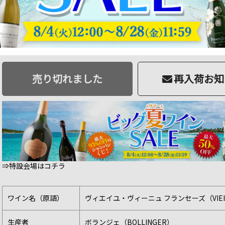
商品番号：2101030002632
品切
850 ポイント
進呈
85,000円
ソムリエ価格：
（税込93,500円）
売り切れました
再入荷お知
⇒特設会場はコチラ
ワイン名（原語）
ヴィエイユ・ヴィーニュ フランセーズ（VIEILLES
生産者
ボランジェ（BOLLINGER）