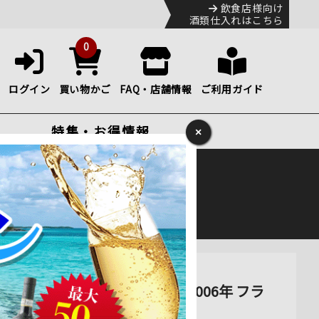
飲食店様向け
酒類仕入れはこちら
0
ログイン
買い物かご
FAQ・店舗情報
ご利用ガイド
特集・お得情報
×
ック
便のHP
をご確認下さい。
（木箱付き） ボランジェ 2006年 フラ