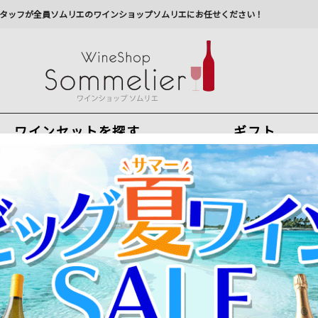
タッフが全員ソムリエのワインショップソムリエにお任せください！
ワインセットを探す
ギフト
今から注文で
最短
8
月
7
日(
金
)
出荷
最新の出荷スケジュールについては
こちらをクリ
州への配送に遅れが生じております。最新情報は
佐川急
ボランジェ ヴィエイユ・ヴィーニュ・フランセーズ
ンス シャンパーニュ シャンパン・白 辛口 750ml