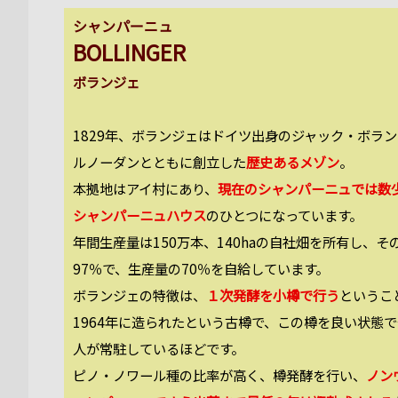
シャンパーニュ
BOLLINGER
ボランジェ
1829年、ボランジェはドイツ出身のジャック・ボラ
ルノーダンとともに創立した
歴史あるメゾン
。
本拠地はアイ村にあり、
現在のシャンパーニュでは数
シャンパーニュハウス
のひとつになっています。
年間生産量は150万本、140haの自社畑を所有し、
97％で、生産量の70％を自給しています。
ボランジェの特徴は、
１次発酵を小樽で行う
というこ
1964年に造られたという古樽で、この樽を良い状態
人が常駐しているほどです。
ピノ・ノワール種の比率が高く、樽発酵を行い、
ノン