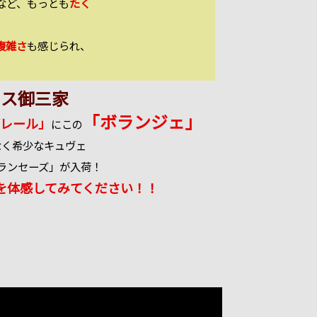
など、もっとも
たく
複雑さ
も感じられ、
ウス御三家
「ボランジェ」
レール」
にこの
なく希少なキュヴェ
ランセーズ」が入荷！
を体感してみてください！！