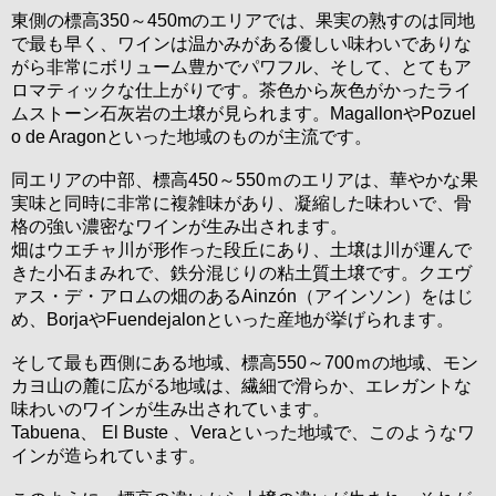
東側の標高350～450mのエリアでは、果実の熟すのは同地
で最も早く、ワインは温かみがある優しい味わいでありな
がら非常にボリューム豊かでパワフル、そして、とてもア
ロマティックな仕上がりです。茶色から灰色がかったライ
ムストーン石灰岩の土壌が見られます。MagallonやPozuel
o de Aragonといった地域のものが主流です。
同エリアの中部、標高450～550ｍのエリアは、華やかな果
実味と同時に非常に複雑味があり、凝縮した味わいで、骨
格の強い濃密なワインが生み出されます。
畑はウエチャ川が形作った段丘にあり、土壌は川が運んで
きた小石まみれで、鉄分混じりの粘土質土壌です。クエヴ
ァス・デ・アロムの畑のあるAinzón（アインソン）をはじ
め、BorjaやFuendejalonといった産地が挙げられます。
そして最も西側にある地域、標高550～700ｍの地域、モン
カヨ山の麓に広がる地域は、繊細で滑らか、エレガントな
味わいのワインが生み出されています。
Tabuena、 El Buste 、Veraといった地域で、このようなワ
インが造られています。