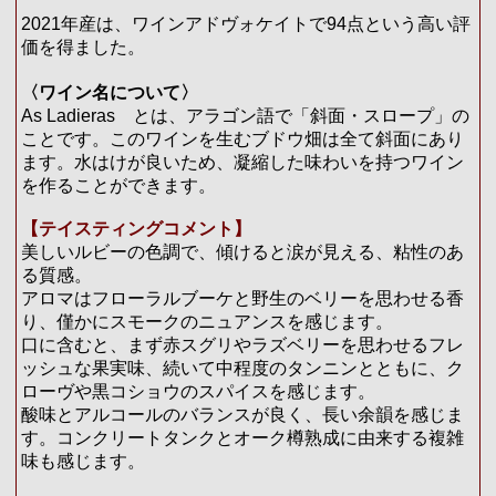
2021年産は、ワインアドヴォケイトで94点という高い評
価を得ました。
〈ワイン名について〉
As Ladieras とは、アラゴン語で「斜面・スロープ」の
ことです。このワインを生むブドウ畑は全て斜面にあり
ます。水はけが良いため、凝縮した味わいを持つワイン
を作ることができます。
【テイスティングコメント】
美しいルビーの色調で、傾けると涙が見える、粘性のあ
る質感。
アロマはフローラルブーケと野生のベリーを思わせる香
り、僅かにスモークのニュアンスを感じます。
口に含むと、まず赤スグリやラズベリーを思わせるフレ
ッシュな果実味、続いて中程度のタンニンとともに、ク
ローヴや黒コショウのスパイスを感じます。
酸味とアルコールのバランスが良く、長い余韻を感じま
す。コンクリートタンクとオーク樽熟成に由来する複雑
味も感じます。