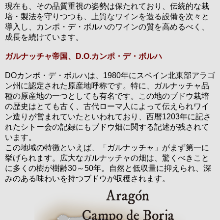
現在も、その品質重視の姿勢は保たれており、伝統的な栽
培・製法を守りつつも、上質なワインを造る設備を次々と
導入し、カンポ・デ・ボルハのワインの質を高めるべく、
成長を続けています。
ガルナッチャ帝国、D.O.カンポ・デ・ボルハ
DOカンポ・デ・ボルハは、1980年にスペイン北東部アラゴ
ン州に認定された原産地呼称です。特に、ガルナッチャ品
種の原産地の一つとしても有名です。この地のブドウ栽培
の歴史はとても古く、古代ローマ人によって伝えられワイ
ン造りが営まれていたといわれており、西暦1203年に記さ
れたシトー会の記録にもブドウ畑に関する記述が残されて
います。
この地域の特徴といえば、「ガルナッチャ」がまず第一に
挙げられます。広大なガルナッチャの畑は、驚くべきこと
に多くの樹が樹齢30～50年。自然と低収量に抑えられ、深
みのある味わいを持つブドウが収穫されます。