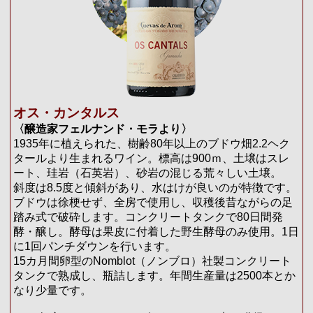
オス・カンタルス
〈醸造家フェルナンド・モラより〉
1935年に植えられた、樹齢80年以上のブドウ畑2.2ヘク
タールより生まれるワイン。標高は900ｍ、土壌はスレ
ート、珪岩（石英岩）、砂岩の混じる荒々しい土壌。
斜度は8.5度と傾斜があり、水はけが良いのが特徴です。
ブドウは徐梗せず、全房で使用し、収穫後昔ながらの足
踏み式で破砕します。コンクリートタンクで80日間発
酵・醸し。酵母は果皮に付着した野生酵母のみ使用。1日
に1回パンチダウンを行います。
15カ月間卵型のNomblot（ノンブロ）社製コンクリート
タンクで熟成し、瓶詰します。年間生産量は2500本とか
なり少量です。