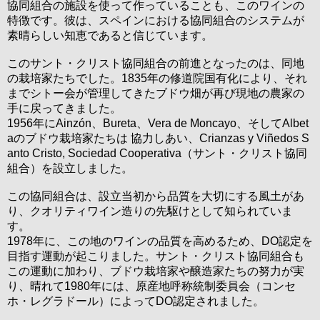
協同組合の施設を使って作っていることも、このワインの
特徴です。彼は、スペインにおける協同組合のシステムが
素晴らしい知恵であると信じています。
このサント・クリスト協同組合の前進となったのは、同地
の栽培家たちでした。1835年の修道院国有化により、それ
までシトー会が管理してきたブドウ畑が再び現地の農家の
手に戻ってきました。
1956年にAinzón、Bureta、Vera de Moncayo、そしてAlbet
aのブドウ栽培家たちは 協力しあい、Crianzas y Viñedos S
anto Cristo, Sociedad Cooperativa（サント・クリスト協同
組合）を設立しました。
この協同組合は、設立当初から品質を大切にする風土があ
り、クオリティワイン造りの先駆けとして知られていま
す。
1978年に、この地のワインの品質を高めるため、DO認定を
目指す運動が起こりました。サント・クリスト協同組合も
この運動に加わり、ブドウ栽培家や醸造家たちの努力が実
り、晴れて1980年には、原産地呼称統制委員会（コンセ
ホ・レグラドール）によってDO認定されました。