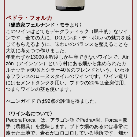
ペドラ・フォルカ
〈醸造家フェルナンド・モラより〉
このワインはとてもデモクラティック（民主的）なワイ
ンです。全ての人に、DOカンポ・デ・ボルハの魅力を感
じてもらえるように、味わいのバランスを整えることを
大切に考えつつ作りました。
年間わずか13000本程度しか生産できないワインで、Ain
zón（アインソン）という村にある畑から集められたガ
ルナッチャ60％とシラー40％のブレンドという、いわゆ
るフランスのローヌスタイルのワインです。ワイン造り
にはセメントタンクを用い、ブドウの20％は全房使用、
つまりワインの茎も使います。
ぺニンガイドでは92点の評価を得ました。
〈ワイン名について〉
Pedora Forca は、アラゴン語でPedra=岩、Forca＝熊
手（農機具）を意味します。ブドウ畑のあるのは非常に
痩せた土地で、岩石がゴロゴロしている場所です。畑か