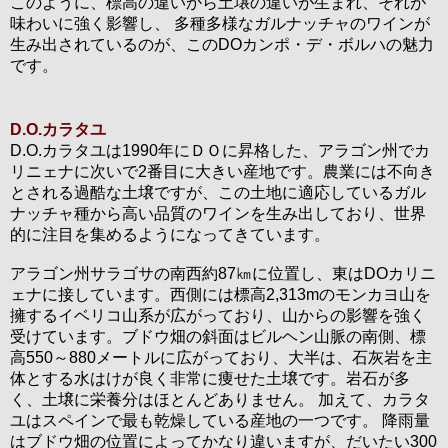
このように、標高の違いから土壌の違いが生まれ、それが
味わいに強く影響し、 多種多様なガルナッチャのワインが
生み出されているのが、このDOカンポ・デ・ボルハの魅力
です。
D.O.カラタユ
D.O.カラタユは1990年にＤＯに昇格した、アラゴン州でカ
リニェナに次いで2番目に大きい産地です。農業には不向き
とされる過酷な土壌ですが、この土地に適応しているガル
ナッチャ種から高い品質のワインを生み出しており、世界
的に注目を集めるようになってきています。
アラゴン州サラゴサの南西約87㎞に位置し、東はDOカリニ
ェナに接しています。西側には標高2,313mのモンカヨ山を
擁するイベリコ山系が広がっており、山からの影響を強く
受けています。ブドウ畑の斜面はビルヘン山脈の南側、標
高550～880メートルに広がっており、大半は、石灰岩を主
体とする水はけが良く非常に痩せた土壌です。岩石が多
く、土壌に栄養分はほとんどありません。 加えて、カラタ
ユはスペインで最も乾燥している産地の一つです。 降雨量
はブドウ畑の位置によってかなり違いますが、だいたい300