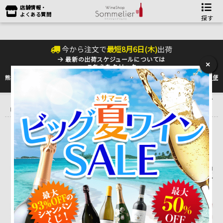
店舗情報・
よくある質問
探す
今から注文で
最短
8
月
6
日(
木
)
出荷
最新の出荷スケジュールについては
×
こちらをクリック
熊本地震の影響により九州への配送に遅れが生じております。最新情報は
佐川急便
のHP
をご確認下さい。
トップ
＞
産地で探す
＞
スペイン
＞
アラゴン
＞
クエヴァス・デ・ア
ロム CUEVAS DE AROM
クエヴァス・デ・アロム
CUEVAS DE AROM