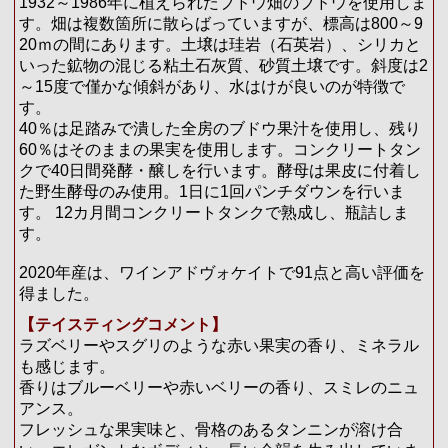
1932～1986年に植えられたブドウ畑のブドウを使用しま
す。畑は複数箇所に散らばっていますが、標高は800～9
20ｍの間にあります。土壌は珪岩（石英岩）、シリカと
いった鉱物の混じる粘土石灰質、砂質土壌です。斜度は2
～15度で僅かな傾斜があり、水はけが良いのが特徴で
す。
40％は足踏みで潰した全房のブドウ果汁を使用し、残り
60％はそのままの果実を使用します。コンクリートタン
クで40日間発酵・醸しを行います。酵母は果皮に付着し
た野生酵母のみ使用。1日に1回パンチダウンを行いま
す。 12カ月間コンクリートタンクで熟成し、瓶詰しま
す。
2020年産は、ワインアドヴォケイトで91点と高い評価を
得ました。
【テイスティングコメント】
ラズベリーやスグリのような赤い果実の香り、ミネラル
も感じます。
香りはブルーベリーや赤いベリーの香り、スミレのニュ
アンス。
フレッシュな果実味と、骨格のあるタンニンが溶け合