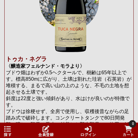
トゥカ・ネグラ
〈醸造家フェルナンド・モラより〉
ブドウ畑はわずか0.5ヘクタールで、樹齢は65年以上で
す。標高850mに広がり、土壌は割れた珪岩（石英岩）が
堆積する、まるで高い山の上のような、不毛の土地を想
起させる土壌です。
斜度は22度と強い傾斜があり、水はけが良いのが特徴で
す。
ブドウは徐梗せず、全房で使用し、収穫後昔ながらの足
踏み式で破砕します。コンクリートタンクで80日間発
0
酵・醸し。酵母は果皮に付着した野生酵母のみ使用。1日
に1回パンチダウンを行います。 15カ月間クヴェヴリ
探す
会員登録
ログイン
カート
（アンフォラ）を模した小型の卵型コンクリートタンク