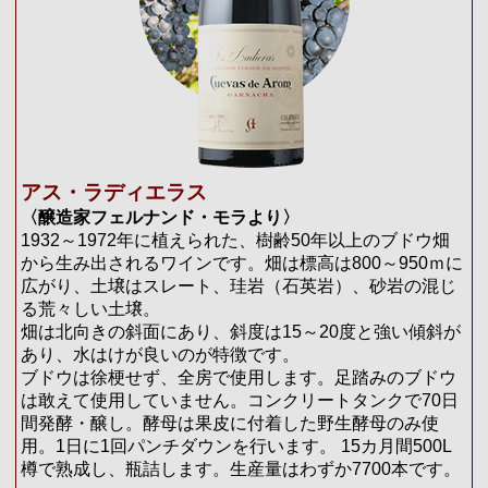
アス・ラディエラス
〈醸造家フェルナンド・モラより〉
1932～1972年に植えられた、樹齢50年以上のブドウ畑
から生み出されるワインです。畑は標高は800～950ｍに
広がり、土壌はスレート、珪岩（石英岩）、砂岩の混じ
る荒々しい土壌。
畑は北向きの斜面にあり、斜度は15～20度と強い傾斜が
あり、水はけが良いのが特徴です。
ブドウは徐梗せず、全房で使用します。足踏みのブドウ
は敢えて使用していません。コンクリートタンクで70日
間発酵・醸し。酵母は果皮に付着した野生酵母のみ使
用。1日に1回パンチダウンを行います。 15カ月間500L
樽で熟成し、瓶詰します。生産量はわずか7700本です。