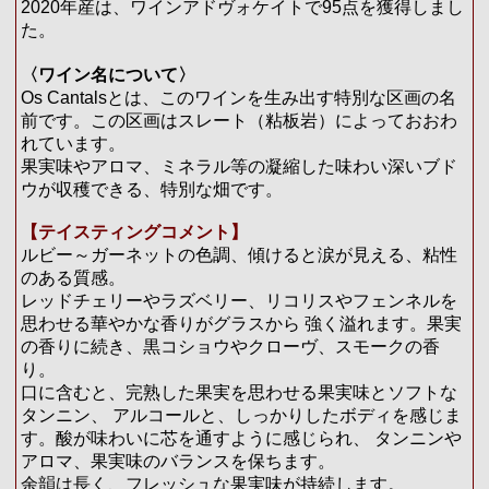
2020年産は、ワインアドヴォケイトで95点を獲得しまし
た。
〈ワイン名について〉
Os Cantalsとは、このワインを生み出す特別な区画の名
前です。この区画はスレート（粘板岩）によっておおわ
れています。
果実味やアロマ、ミネラル等の凝縮した味わい深いブド
ウが収穫できる、特別な畑です。
【テイスティングコメント】
ルビー～ガーネットの色調、傾けると涙が見える、粘性
のある質感。
レッドチェリーやラズベリー、リコリスやフェンネルを
思わせる華やかな香りがグラスから 強く溢れます。果実
の香りに続き、黒コショウやクローヴ、スモークの香
り。
口に含むと、完熟した果実を思わせる果実味とソフトな
タンニン、 アルコールと、しっかりしたボディを感じま
す。酸が味わいに芯を通すように感じられ、 タンニンや
アロマ、果実味のバランスを保ちます。
余韻は長く、フレッシュな果実味が持続します。