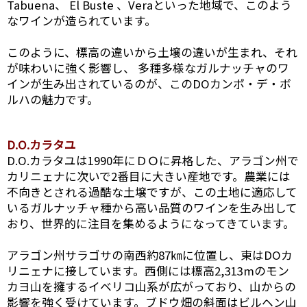
Tabuena、 El Buste 、Veraといった地域で、このよう
なワインが造られています。
このように、標高の違いから土壌の違いが生まれ、それ
が味わいに強く影響し、 多種多様なガルナッチャのワ
インが生み出されているのが、このDOカンポ・デ・ボ
ルハの魅力です。
D.O.カラタユ
D.O.カラタユは1990年にＤＯに昇格した、アラゴン州で
カリニェナに次いで2番目に大きい産地です。農業には
不向きとされる過酷な土壌ですが、この土地に適応して
いるガルナッチャ種から高い品質のワインを生み出して
おり、世界的に注目を集めるようになってきています。
アラゴン州サラゴサの南西約87㎞に位置し、東はDOカ
リニェナに接しています。西側には標高2,313mのモン
カヨ山を擁するイベリコ山系が広がっており、山からの
影響を強く受けています。ブドウ畑の斜面はビルヘン山