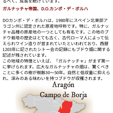
るべく、成長を続けています。
ガルナッチャ帝国、D.O.カンポ・デ・ボルハ
DOカンポ・デ・ボルハは、1980年にスペイン北東部ア
ラゴン州に認定された原産地呼称です。特に、ガルナッ
チャ品種の原産地の一つとしても有名です。この地のブ
ドウ栽培の歴史はとても古く、古代ローマ人によって伝
えられワイン造りが営まれていたといわれており、西暦
1203年に記されたシトー会の記録にもブドウ畑に関する
記述が残されています。
この地域の特徴といえば、「ガルナッチャ」がまず第一
に挙げられます。広大なガルナッチャの畑は、驚くべき
ことに多くの樹が樹齢30～50年。自然と低収量に抑えら
れ、深みのある味わいを持つブドウが収穫されます。