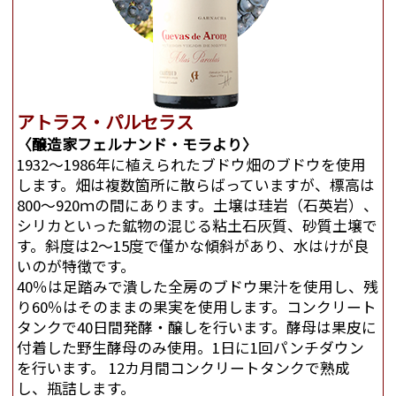
アトラス・パルセラス
〈醸造家フェルナンド・モラより〉
1932～1986年に植えられたブドウ畑のブドウを使用
します。畑は複数箇所に散らばっていますが、標高は
800～920ｍの間にあります。土壌は珪岩（石英岩）、
シリカといった鉱物の混じる粘土石灰質、砂質土壌で
す。斜度は2～15度で僅かな傾斜があり、水はけが良
いのが特徴です。
40％は足踏みで潰した全房のブドウ果汁を使用し、残
り60％はそのままの果実を使用します。コンクリート
タンクで40日間発酵・醸しを行います。酵母は果皮に
付着した野生酵母のみ使用。1日に1回パンチダウン
を行います。 12カ月間コンクリートタンクで熟成
し、瓶詰します。