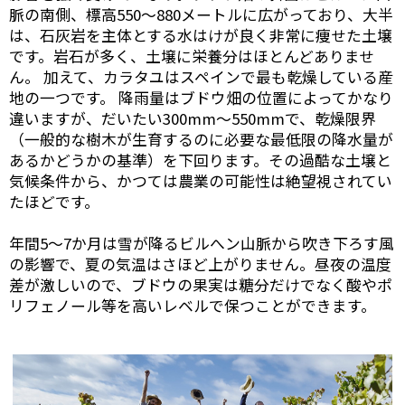
脈の南側、標高550～880メートルに広がっており、大半
は、石灰岩を主体とする水はけが良く非常に痩せた土壌
です。岩石が多く、土壌に栄養分はほとんどありませ
ん。 加えて、カラタユはスペインで最も乾燥している産
地の一つです。 降雨量はブドウ畑の位置によってかなり
違いますが、だいたい300mm～550mmで、乾燥限界
（一般的な樹木が生育するのに必要な最低限の降水量が
あるかどうかの基準）を下回ります。その過酷な土壌と
気候条件から、かつては農業の可能性は絶望視されてい
たほどです。
年間5～7か月は雪が降るビルへン山脈から吹き下ろす風
の影響で、夏の気温はさほど上がりません。昼夜の温度
差が激しいので、ブドウの果実は糖分だけでなく酸やポ
リフェノール等を高いレベルで保つことができます。