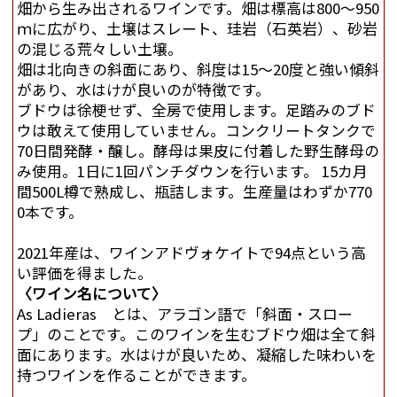
畑から生み出されるワインです。畑は標高は800～950
ｍに広がり、土壌はスレート、珪岩（石英岩）、砂岩
の混じる荒々しい土壌。
畑は北向きの斜面にあり、斜度は15～20度と強い傾斜
があり、水はけが良いのが特徴です。
ブドウは徐梗せず、全房で使用します。足踏みのブド
ウは敢えて使用していません。コンクリートタンクで
70日間発酵・醸し。酵母は果皮に付着した野生酵母の
み使用。1日に1回パンチダウンを行います。 15カ月
間500L樽で熟成し、瓶詰します。生産量はわずか770
0本です。
2021年産は、ワインアドヴォケイトで94点という高
い評価を得ました。
〈ワイン名について〉
As Ladieras とは、アラゴン語で「斜面・スロー
プ」のことです。このワインを生むブドウ畑は全て斜
面にあります。水はけが良いため、凝縮した味わいを
持つワインを作ることができます。