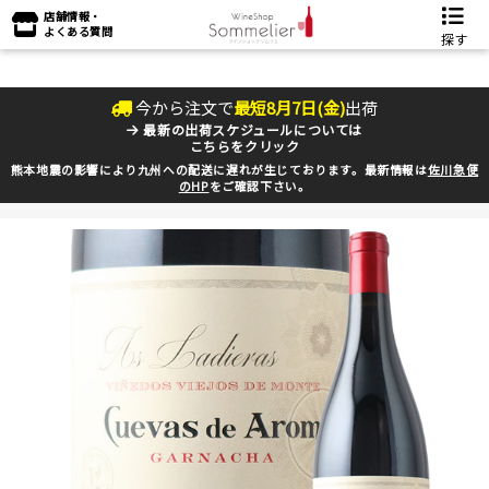
店舗情報・
よくある質問
探す
今から注文で
最短
8
月
7
日(
金
)
出荷
最新の出荷スケジュールについては
こちらをクリック
熊本地震の影響により九州への配送に遅れが生じております。最新情報は
佐川急便
のHP
をご確認下さい。