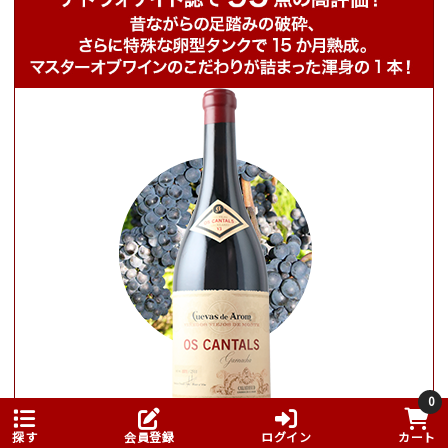
0
オス・カンタルス
探す
会員登録
ログイン
カート