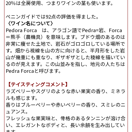
20％は全房使用、つまりワインの茎も使います。
ぺニンガイドでは92点の評価を得ました。
〈ワイン名について〉
Pedora Forca は、アラゴン語でPedra=岩、Forca
＝熊手（農機具）を意味します。ブドウ畑のあるのは
非常に痩せた土地で、岩石がゴロゴロしている場所で
す。畑から視線を山の方に向けると、半月形をした岩
山が幾重にも重なり、ギザギザとした稜線を描いてい
るのが見えます。この山並みを指し、地元の人たちは
Pedra Forcaと呼びます。
【テイスティングコメント】
ラズベリーやスグリのような赤い果実の香り、ミネラ
ルも感じます。
香りはブルーベリーや赤いベリーの香り、スミレのニ
ュアンス。
フレッシュな果実味と、骨格のあるタンニンが溶け合
い、エレガントなボディと、長い余韻を生み出してい
ます。