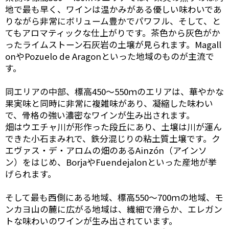
地で最も早く、ワインは温かみがある優しい味わいであ
りながら非常にボリューム豊かでパワフル、そして、と
てもアロマティックな仕上がりです。茶色から灰色がか
ったライムストーン石灰岩の土壌が見られます。Magall
onやPozuelo de Aragonといった地域のものが主流で
す。
同エリアの中部、標高450～550ｍのエリアは、華やかな
果実味と同時に非常に複雑味があり、凝縮した味わい
で、骨格の強い濃密なワインが生み出されます。
畑はウエチャ川が形作った段丘にあり、土壌は川が運ん
できた小石まみれで、鉄分混じりの粘土質土壌です。ク
エヴァス・デ・アロムの畑のあるAinzón（アインソ
ン）をはじめ、BorjaやFuendejalonといった産地が挙
げられます。
そして最も西側にある地域、標高550～700ｍの地域、モ
ンカヨ山の麓に広がる地域は、繊細で滑らか、エレガン
トな味わいのワインが生み出されています。