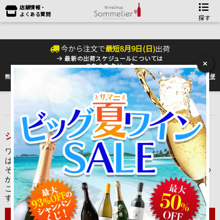
店舗情報・
よくある質問
探す
今から注文で
最短
8
月
9
日(
日
)
出荷
最新の出荷スケジュールについては
×
こちらをクリック
熊本地震の影響により九州への配送に遅れが生じております。最新情報は
佐川急便
のHP
をご確認下さい。
トップ
＞
産地で探す
＞
フランス
＞
ブルゴーニュワイン
＞
コート・
ド・ニュイ Cotes de Nuits
＞
ジョルジュ・ルーミエ
ジョルジュ・ルーミエの特徴と通販での選び方
ワインの銘醸地として知られるフランス・ブルゴーニュ地方
は、数多くの著名ドメーヌ（生産者）を擁しています。
その中でも最高級ワインの造り手として有名なドメーヌの一つ
が、「ジョルジュ・ルーミエ」です。
こちらでは、ジョルジュ・ルーミエの特徴をご紹介いたしま
す。
ジョルジュ・ルーミエの特徴