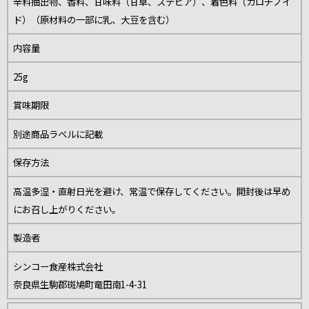
辛料抽出物、香料、甘味料（甘草、ステビア）、着色料（カロチノイ
ド）（原材料の一部に乳、大豆を含む）
内容量
25g
賞味期限
別途商品ラベルに記載
保存方法
高温多湿・直射日光を避け、常温で保存してください。開封後は早め
にお召し上がりください。
製造者
シンコー食産株式会社
奈良県生駒郡斑鳩町竜田南1-4-31