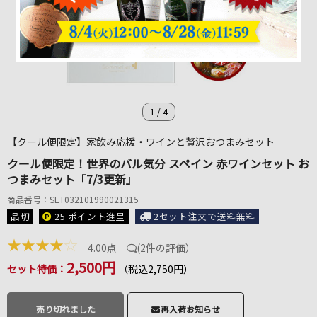
1
/
4
【クール便限定】家飲み応援・ワインと贅沢おつまみセット
クール便限定！世界のバル気分 スペイン 赤ワインセット お
つまみセット「7/3更新」
商品番号：SET032101990021315
品切
25 ポイント
進呈
2セット注文で送料無料
★
★
★
★
☆
4.00点
(
2件の評価
）
2,500円
セット特価：
（税込2,750円）
売り切れました
再入荷お知らせ