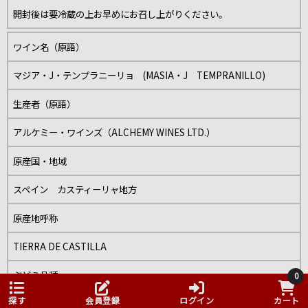
開封後は要冷蔵の上お早めにお召し上がりください。
ワイン名（原語）
マジア・J・テンプラニーリョ (MASIA・J TEMPRANILLO)
生産者（原語）
アルケミー・ワインズ（ALCHEMY WINES LTD.）
原産国・地域
スペイン カスティーリャ地方
原産地呼称
TIERRA DE CASTILLA
ぶどう品種
0
探す
会員登録
ログイン
カート
テンプラニーリョ100％