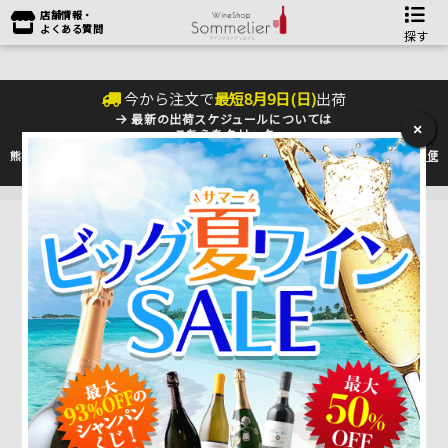
店舗情報・
よくある質問
探す
今から注文で
最短
8
月
9
日(
日
)
出荷
最新の出荷スケジュールについては
×
こちらをクリック
熊本地震の影響により九州への配送に遅れが生じております。最新情報は
佐川急便
のHP
をご確認下さい。