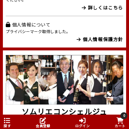
詳しくはこちら
個人情報について
プライバシーマーク取得しました。
個人情報保護方針
ソムリエコンシェルジュ
0
03-5413-3213
探す
会員登録
ログイン
カート