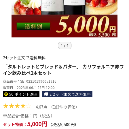
1
/
4
2セット注文で送料無料
「タルトレットとブレッド＆バター」 カリフォルニア赤ワ
イン飲み比べ2本セット
商品番号：SET022101990051916
販売日：2023年 06月 29日 12:00
50 ポイント
進呈
2セット注文で送料無料
★
★
★
★
☆
4.67点
(
3件の評価
）
単品合計価格：
円（税込）
5,000円
セット特価：
（税込5,500円）