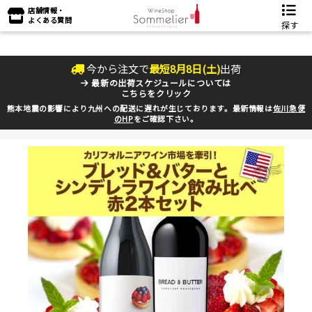
店舗情報・
よくある質問
探す
今から注文で
最短
8
月
8
日(
土
)
出荷
最新の出荷スケジュールについては
こちらをクリック
熊本地震の影響により九州への配送に遅れが生じております。最新情報は
佐川急便
のHP
をご確認下さい。