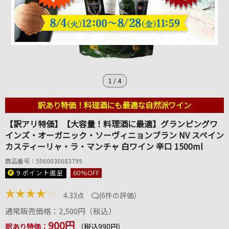
1
/
4
訳あり特価！料理酒にも最適な自然派ワイン
【訳アリ特価】【大容量！料理酒に最適】グランピングワ
インズ・オーガニック・ソーヴィニョンブラン NV スペイン
カスティーリャ・ラ・マンチャ 白ワイン 辛口 1500ml
商品番号：5060030083799
9 ポイント
進呈
60
%OFF
★
★
★
★
☆
4.33点
(
6件の評価
）
通常販売価格：
2,500
円（税込）
900円
訳あり特価：
（税込990円）