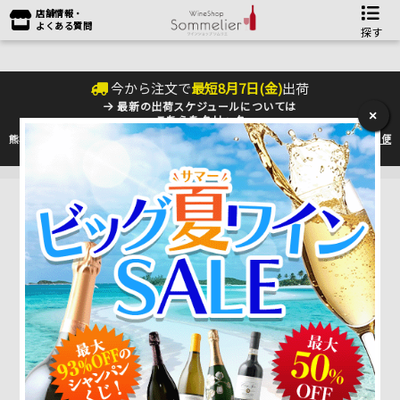
店舗情報・
よくある質問
探す
今から注文で
最短
8
月
7
日(
金
)
出荷
最新の出荷スケジュールについては
×
こちらをクリック
熊本地震の影響により九州への配送に遅れが生じております。最新情報は
佐川急便
のHP
をご確認下さい。