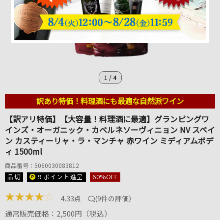
1
/
4
訳あり特価！料理酒にも最適な自然派ワイン
【訳アリ特価】【大容量！料理酒に最適】グランピングワ
インズ・オーガニック・カベルネソーヴィニョン NV スペイ
ン カスティーリャ・ラ・マンチャ 赤ワイン ミディアムボデ
ィ 1500ml
商品番号：5060030083812
品切
9 ポイント
進呈
60
%OFF
★
★
★
★
☆
4.33点
(
9件の評価
）
通常販売価格：
2,500
円（税込）