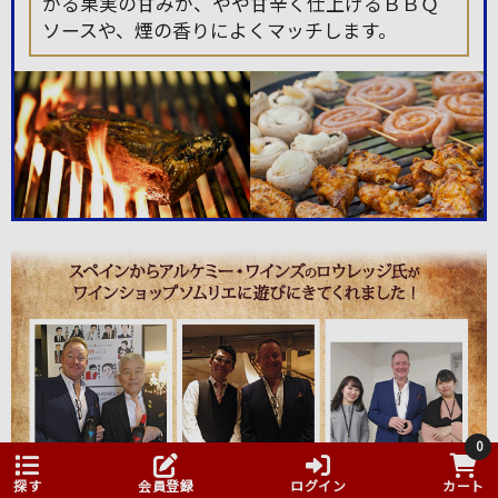
がる果実の甘みが、やや甘辛く仕上げるＢＢＱ
ソースや、煙の香りによくマッチします。
0
探す
会員登録
ログイン
カート