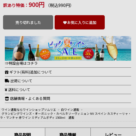
900円
訳あり特価：
（税込990円）
売り切れました
お気に入りに追加
⇒特設会場はコチラ
ギフト(有料)追加について
出荷について
送料について
店舗情報・よくある質問
ワイン通販ならワインショップソムリエ
>
白ワイン通販
>
グランピングワインズ・オーガニック・カベルネソーヴィニョン NV スペイン カスティーリャ・
ラ・マンチャ 赤ワイン ミディアムボディ 1500ml 通販
商品説明
商品情報
レビュー