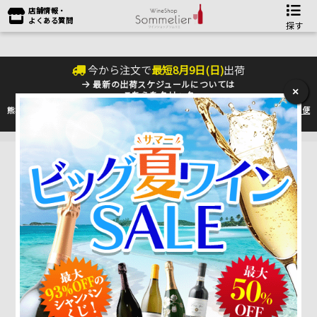
店舗情報・
よくある質問
探す
今から注文で
最短
8
月
9
日(
日
)
出荷
最新の出荷スケジュールについては
×
こちらをクリック
熊本地震の影響により九州への配送に遅れが生じております。最新情報は
佐川急便
のHP
をご確認下さい。