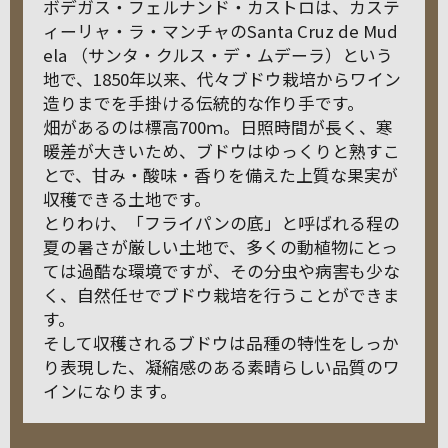
ボデガス・フェルナンド・カストロは、カステ
ィーリャ・ラ・マンチャのSanta Cruz de Mud
ela （サンタ・クルス・デ・ムデーラ）という
地で、1850年以来、代々ブドウ栽培からワイン
造りまでを手掛ける伝統的な作り手です。
畑があるのは標高700ｍ。日照時間が長く、寒
暖差が大きいため、ブドウはゆっくりと熟すこ
とで、甘み・酸味・香りを備えた上質な果実が
収穫できる土地です。
とりわけ、「フライパンの底」と呼ばれる程の
夏の暑さが厳しい土地で、多くの動植物にとっ
ては過酷な環境ですが、その分虫や病害も少な
く、自然任せでブドウ栽培を行うことができま
す。
そして収穫されるブドウは品種の特性をしっか
り表現した、凝縮感のある素晴らしい品質のワ
インになります。