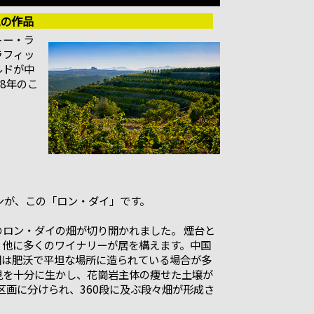
魂の作品
トー・ラ
ラフィッ
ルドが中
8年のこ
ンが、この「ロン・ダイ」です。
ロン・ダイの畑が切り開かれました。 煙台と
、他に多くのワイナリーが居を構えます。中国
畑は肥沃で平坦な場所に造られている場合が多
見を十分に生かし、花崗岩主体の痩せた土壌が
区画に分けられ、360段に及ぶ段々畑が形成さ