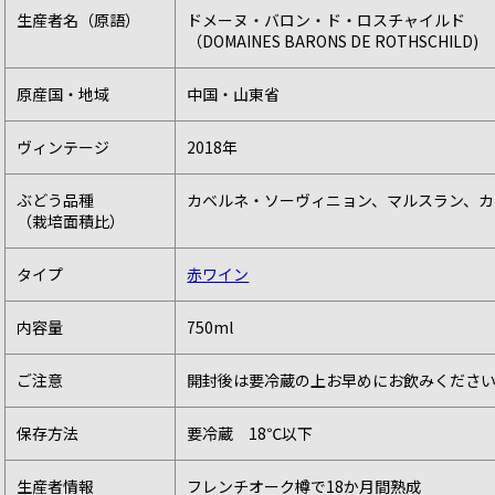
生産者名（原語）
ドメーヌ・バロン・ド・ロスチャイルド
（DOMAINES BARONS DE ROTHSCHILD)
原産国・地域
中国・山東省
ヴィンテージ
2018年
ぶどう品種
カベルネ・ソーヴィニョン、マルスラン、カ
（栽培面積比）
タイプ
赤ワイン
内容量
750ml
ご注意
開封後は要冷蔵の上お早めにお飲みくださ
保存方法
要冷蔵 18℃以下
生産者情報
フレンチオーク樽で18か月間熟成