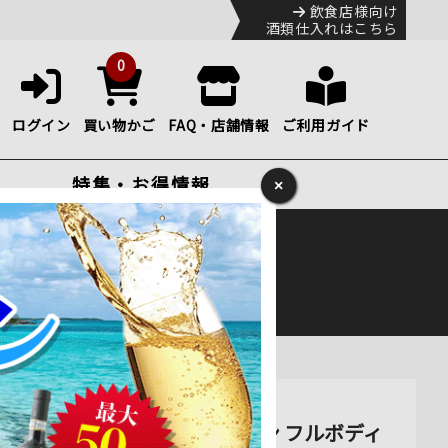
飲食店様向け
酒類仕入れはこちら
0
ログイン
買い物かご
FAQ・店舗情報
ご利用ガイド
特集・お得情報
×
ック
便のHP
をご確認下さい。
ン フルボディ 750ml 通販
2018年 中国 山東省 赤ワイン フルボディ