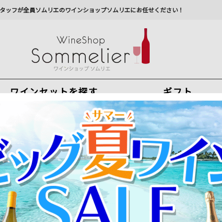
タッフが全員ソムリエのワインショップソムリエにお任せください！
ワインセットを探す
ギフト
今から注文で
最短
8
月
8
日(
土
)
出荷
最新の出荷スケジュールについては
こちらをクリ
州への配送に遅れが生じております。最新情報は
佐川急
ダイ ドメーヌ・バロン・ド・ロスチャイルド 2018年 中国 山東省 赤ワイ
ロン・ダイ ドメーヌ・バロン・ド・ロスチャイルド 