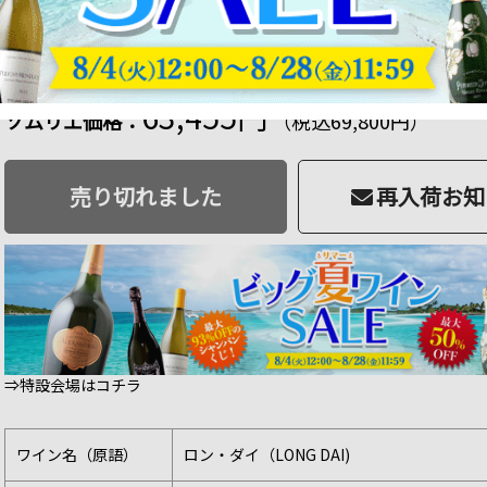
750ml
商品番号：4573542478966
品切
634 ポイント
進呈
63,455円
ソムリエ価格：
（税込69,800円）
売り切れました
再入荷お知
⇒特設会場はコチラ
ワイン名（原語）
ロン・ダイ（LONG DAI)