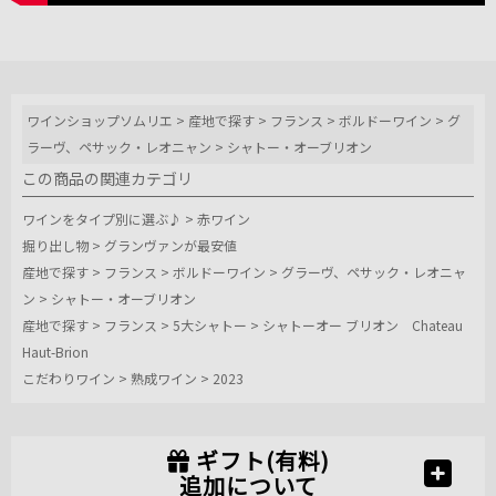
ワインショップソムリエ
>
産地で探す
>
フランス
>
ボルドーワイン
>
グ
ラーヴ、ペサック・レオニャン
>
シャトー・オーブリオン
この商品の関連カテゴリ
ワインをタイプ別に選ぶ♪
>
赤ワイン
掘り出し物
>
グランヴァンが最安値
産地で探す
>
フランス
>
ボルドーワイン
>
グラーヴ、ペサック・レオニャ
ン
>
シャトー・オーブリオン
産地で探す
>
フランス
>
5大シャトー
>
シャトーオー ブリオン Chateau
Haut-Brion
こだわりワイン
>
熟成ワイン
>
2023
ギフト(有料)
追加について