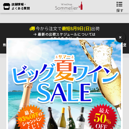
店舗情報・
よくある質問
探す
今から注文で
最短
8
月
9
日(
日
)
出荷
最新の出荷スケジュールについては
×
こちらをクリック
熊本地震の影響により九州への配送に遅れが生じております。最新情報は
佐川急便
のHP
をご確認下さい。