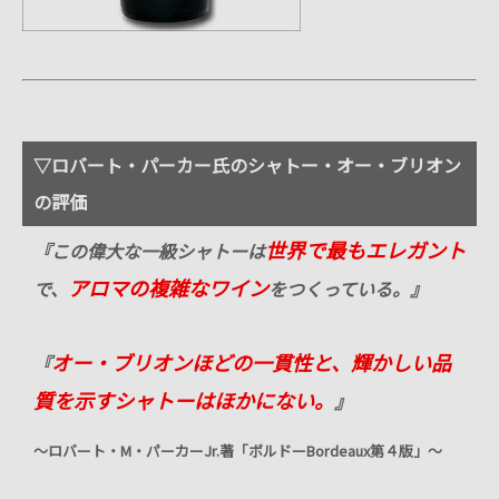
▽ロバート・パーカー氏のシャトー・オー・ブリオン
の評価
世界で最もエレガント
『この偉大な一級シャトーは
アロマの複雑なワイン
で、
をつくっている。』
オー・ブリオンほどの一貫性と、輝かしい品
『
質を示すシャトーはほかにない。
』
～ロバート・
M
・パーカー
Jr.
著「ボルドー
Bordeaux
第４版」～