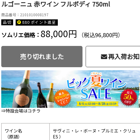
ルゴーニュ 赤ワイン フルボディ 750ml
商品番号：2101010008197
品切
880 ポイント
進呈
88,000円
ソムリエ価格：
（税込96,800円）
売り切れました
再入荷お知
⇒特設会場はコチラ
ワイン名
サヴィニ・レ・ボーヌ・プルミエ・クリュ レ・グット（
（原語）
ES ）