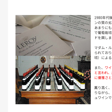
1980年
ンの質の劣
あまりにも
で葡萄栽培
ドを興しま
マダム・ル
られており
培）による
また、
ワイ
と言われ、
に優雅さと
薫り高く、
りながら、
ュワインで