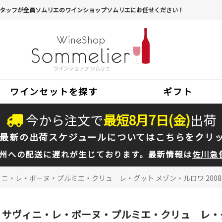
タッフが全員ソムリエのワインショップソムリエにお任せください！
ワインセットを探す
ギフト
今から注文で
最短
8
月
7
日(
金
)
出荷
最新の出荷スケジュールについては
こちらをクリ
州への配送に遅れが生じております。最新情報は
佐川急
ニ・レ・ボーヌ・プルミエ・クリュ レ・グット メゾン・ルロワ 2008年 
サヴィニ・レ・ボーヌ・プルミエ・クリュ レ・グッ