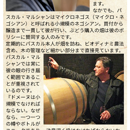
ます。
なかでも、パ
スカル・マルシャンはマイクロネゴス（マイクロ・ネ
ゴシアン）と呼ばれる小規模のネゴシアン。買付から
醸造まで一貫して彼が行い、ぶどう購入の畑は彼のポ
リシーに賛同する人のみです。
定期的にパスカル本人が畑を訪ね、ビオディナミ農法
含め、木の管理など細かい部分まで直接見ています。
パスカル・マル
シャンでは常に
彼の眼の行き届
く範囲であるこ
とが重視されて
いるのです。
『ドメーヌは小
規模でなければ
ならない。なぜ
なら、一つ一つ
の樽やボトルが