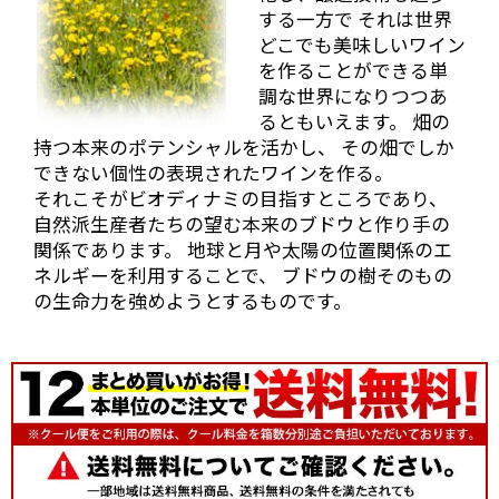
ってきてくれまし
する一方で それは世界
た。チェリーやイチ
どこでも美味しいワイン
ゴなどの甘酸っぱい香りと酸味がしっかりしていてフ
を作ることができる単
ルーティーな果実味のまだ若々しさが目立つ状態で
調な世界になりつつあ
す。
るともいえます。 畑の
そして、2008年物の残りわずかのヴィンテージも出し
持つ本来のポテンシャルを活かし、 その畑でしか
ていただきました。
できない個性の表現されたワインを作る。
まだフルーティーさは残っていますが、タンニンをし
それこそがビオディナミの目指すところであり、
っかり感じる2011年よりしっかりとしたスタイル。
自然派生産者たちの望む本来のブドウと作り手の
関係であります。 地球と月や太陽の位置関係のエ
そして2010年。香りはもちろんフルーティーです、果
実味とタンニンなどとてもバランスのとれた印象でし
ネルギーを利用することで、 ブドウの樹そのもの
た。
の生命力を強めようとするものです。
そしてこの後
地下セラーへ
案内していた
だき、地下セ
ラー内でいろ
いろ試飲させ
ていただきま
した。