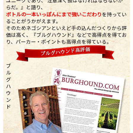
ユニークであり、 注意深く扱はなければならないか
らだ。』と語り、
ボトルの一本いっぽんにまで強いこだわり
を持ってい
ることがうかがえます。
そのためネゴシアンといえど手の込んだつくりから評
価は高く、『ブルグハウンド』などで高得点を得てお
り、パーカー・ポイントも高得点を得ている。
ブ
ル
グ
ハ
ウ
ン
ド