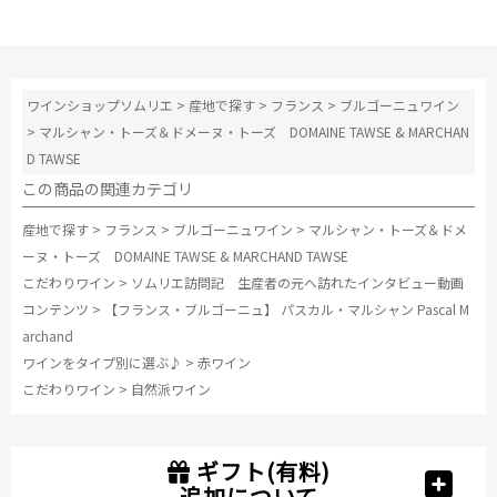
した。 また、
本当に良い年
だけわずかに
作るという今
ワインショップソムリエ
>
産地で探す
>
フランス
>
ブルゴーニュワイン
回は2011年の1樽しか造っていないという「ヴォーヌ・
ロマネ1erプティ・モン」を試飲。1樽しかないというの
>
マルシャン・トーズ＆ドメーヌ・トーズ DOMAINE TAWSE & MARCHAN
に、マルシャン氏はたっぷりとグラスに注いでくれま
D TAWSE
した。
この商品の関連カテゴリ
さらに、こちらも希少、年産300本のみのグランクリュ
産地で探す
>
フランス
>
ブルゴーニュワイン
>
マルシャン・トーズ＆ドメ
「クロ・ド・ラ・ロッシュ」。 華やかな香りとシルキ
ーヌ・トーズ DOMAINE TAWSE & MARCHAND TAWSE
ーな味わい、ほんのり甘い樽香の素晴らしいポテンシ
こだわりワイン
>
ソムリエ訪問記 生産者の元へ訪れたインタビュー動画
ャル。
コンテンツ
>
【フランス・ブルゴーニュ】 パスカル・マルシャン Pascal M
archand
そして、力強い味わいの「ラトリシエール・シャンベ
ワインをタイプ別に選ぶ♪
>
赤ワイン
ルタン」。 優しい酸味と溶け込んだタンニンが柔らか
こだわりワイン
>
自然派ワイン
く、今飲んでも美味しいラトリシエールらしい仕上が
り。
ギフト(有料)
この地下セラーで最後のワイン「ボンヌマール」。 フ
追加について
ローラル＆フルーティー、華やかな香りと甘いフルー