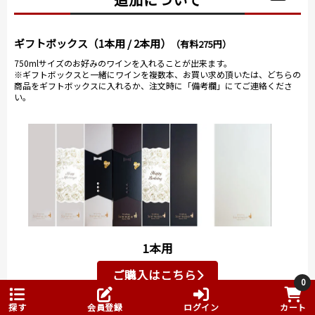
ツの香りと味わい。 濃すぎず品のあるバランスが素晴
らしい！
ギフトボックス（1本用 / 2本用）
（有料275円）
とにかく当店でも手に入らなかった希少なグランクリ
750mlサイズのお好みのワインを入れることが出来ます。
※ギフトボックスと一緒にワインを複数本、お買い求め頂いたは、どちらの
ュ（グランクリュは100％新樽使用だそうです）など沢
商品をギフトボックスに入れるか、注文時に「備考欄」にてご連絡くださ
山試飲させていただきました。
い。
こんなに大盤振る舞いで試飲させているのでもしかし
て販売分がなくなっているのでは？？と思うほど気前
のいいマルシャン氏です。
また、場所は最初
の試飲ルーム兼タ
ンク貯蔵庫に戻
り、試飲とマルシ
ャン氏のトークが
始まります。
1本用
マルシャン氏は、
ご購入はこちら
これまでの経験を
0
生かしビオディナ
2本用
探す
会員登録
ログイン
カート
ミを行う醸造家。