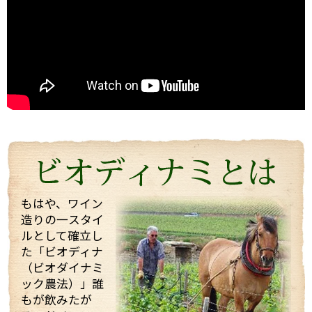
ルシャン」。
2004年にも当店スタッフが訪れましたが、今回改めて
お会いすることができました。
うわさ通りの？！とても楽しい（変わった・・・）方
でしたが、
ワイン醸造に対する自身のフィロソフィ（哲学）を強
く持った志の高い醸造家でした。
今回は、他のお客様もいらっしゃりとても忙しい中私
たちを迎えてくれて、試飲も全部で21種類！もさせて
くれました。 途中で「もう大丈夫ですよ・・・」と言
っても、「これを飲んでくれ」と、どんどんいろいろ
なワインを持ってきてくれてワインや畑や自分の考え
などたくさん話していただきました！
もはや、ワイン
造りの一スタイ
そんな訪問の様子を一部まとめしたのでご覧くださ
ルとして確立し
い。 また動画も撮影したものをほんの少しまとめまし
た「ビオディナ
たのでご一緒にどうぞ。 少しでもマルシャンの熱い思
いが伝わればいいなと思っています。
（ビオダイナミ
ック農法）」誰
もが飲みたが