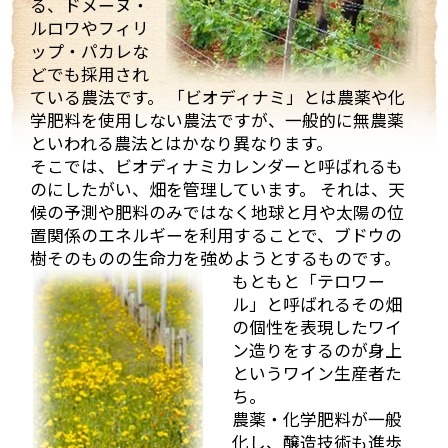
る、ドメーヌ・
ルロワやフィリ
ップ・パカレな
どでも採用され
ている農法です。 「ビオディナミ」とは農薬や化
まず、着いて初めにマルシャンのヴィラージュクラス
学肥料を使用しない農法ですが、一般的に無農薬
の傑作ともいうべき、ワンランク上のブルゴーニュ・
といわれる農法とはかなり異なります。
ルージュ、「キュヴェ・アヴァロン」。
そこでは、ビオディナミカレンダーと呼ばれるも
「キュヴェ・アヴァ
ロン」は、樹齢30年
のにしたがい、畑を管理しています。 それは、天
ほどのブドウを使用
候の予測や肥料のみではなく地球と月や太陽の位
し醸造され、樽熟成
置関係のエネルギーを利用することで、ブドウの
（新樽は使用しな
樹そのものの生命力を強めようとするものです。
い）を2年行った後、
もともと「テロワー
ステンレスタンクへ
ル」と呼ばれるその畑
移されます。
の個性を表現したワイ
最初に2011年ヴィン
ン造りをするのが身上
テージから試飲。
というワイン生産者た
丁度この時、樽から
ち。
タンクに移した状態
農薬・化学肥料が一般
でタンクから直接取
化し、醸造技術も進歩