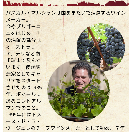
パスカル・マルシャンは国をまたいで活躍するワイン
メーカー。
今やブルゴーニ
ュをはじめ、そ
の活躍の舞台は
オーストラリ
ア、チリなど南
半球まで及んで
います。彼が醸
造家としてキャ
リアをスタート
させたのは1985
年、ポマールに
あるコントアル
マンでのこと。
1999年にはドメ
ーヌ・ド・ラ・
ヴージュレのチーフワインメーカーとして勤め、７年