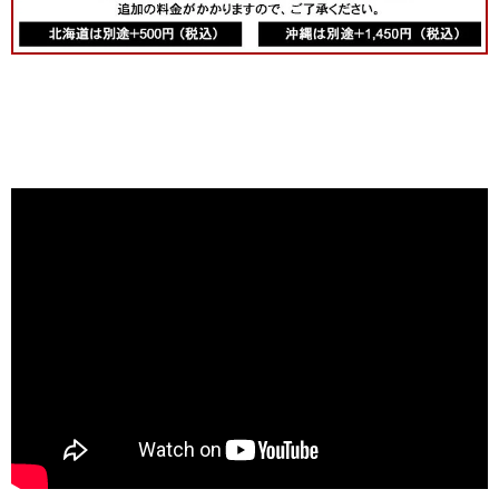
当店では取扱
いのない、
「フィクサン
1erクロ・デ・
キャピトル」
や「ボーヌ・
1er」などな
ど・・・次々
と試飲。なか
でも「ニュ
イ・サン・ジ
ョルジュ1erペ
リエール」
は、薫り高
く、バランス
のよく、ボリ
ュームもしっ
かりの素晴ら
しいワインで