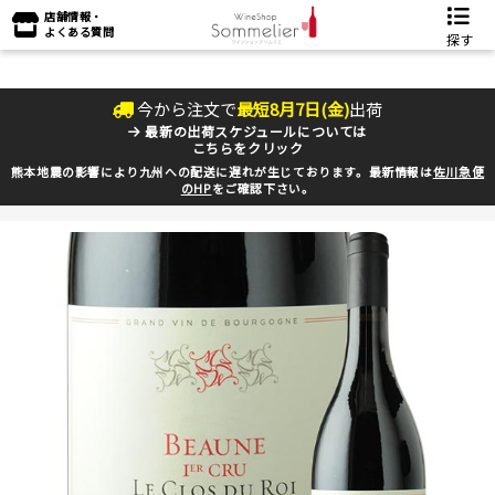
店舗情報・
よくある質問
探す
今から注文で
最短
8
月
7
日(
金
)
出荷
最新の出荷スケジュールについては
こちらをクリック
熊本地震の影響により九州への配送に遅れが生じております。最新情報は
佐川急便
のHP
をご確認下さい。