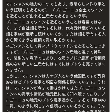
マルシャンの魅力の一つでもあり、素晴らしい作り手と
いう証明でもあるのが、 『ブルゴーニュ全土でワイン
を造ることが出来る生産者である』という事。
ブルゴーニュでワインを造るということは容易ではな
く、まず自社畑を所有するには、代々受け継がれている
畑を家族が継承し続けていくか、または畑を所有する人
から驚くような巨額で買い取るかです。
ネゴシアンとして買いブドウでワインを造ることもでき
ますが、ブルゴーニュは他のワイン産地と違って特殊
で、閉鎖的な場所でもあり、地元のブドウ農家は信頼関
係のない新しい生産者にはすぐにはブドウを売ってはく
れません。
しかし、マルシャンはカナダ人という他国民ですが異例
的なほどブドウ農家と親密な関係を築いています。それ
は、マルシャンが今まで働きかけてきたブルゴーニュワ
インへの貢献や情熱が地元民に広く知れ渡っており、ブ
ルゴーニュの地元のブドウ農家達から、まるで「家族の
一員」のように親しまれ信頼されているからです。そん
なマルシャンだからこそ、ブルゴーニュ全土で高品質な