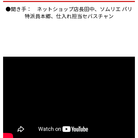
●聞き手： ネットショップ店長田中、ソムリエ パリ
特派員本郷、仕入れ担当セバスチャン
ブルゴーニュのボーヌに本拠を構える「パスカル・マ
ルシャン」。
2004年にも当店スタッフが訪れましたが、今回改めて
お会いすることができました。
うわさ通りの？！とても楽しい（変わった・・・）方
でしたが、
ワイン醸造に対する自身のフィロソフィ（哲学）を強
く持った志の高い醸造家でした。