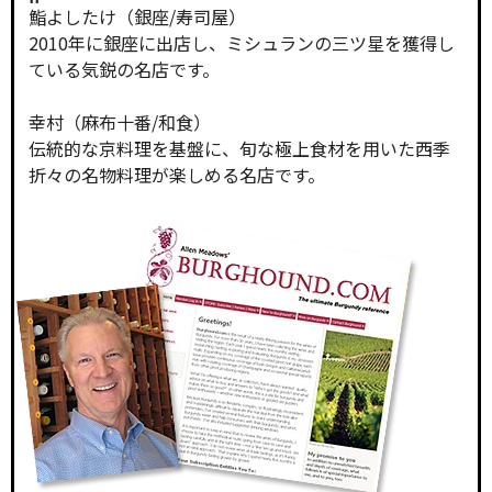
鮨よしたけ（銀座/寿司屋）
2010年に銀座に出店し、ミシュランの三ツ星を獲得し
ている気鋭の名店です。
幸村（麻布十番/和食）
伝統的な京料理を基盤に、旬な極上食材を用いた西季
折々の名物料理が楽しめる名店です。