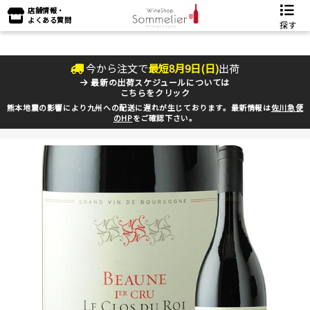
店舗情報・
よくある質問
探す
今から注文で
最短
8
月
9
日(
日
)
出荷
最新の出荷スケジュールについては
こちらをクリック
熊本地震の影響により九州への配送に遅れが生じております。最新情報は
佐川急便
のHP
をご確認下さい。