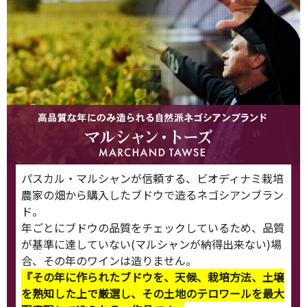
パスカル・マルシャンが信頼する、ビオディナミ栽培
農家の畑から購入したブドウで造るネゴシアンブラン
ド。
年ごとにブドウの品質をチェックしているため、品質
が基準に達していない(マルシャンが納得出来ない)場
合、その年のワインは造りません。
『その年に作られたブドウを、天候、栽培方法、土壌
を熟知した上で厳選し、その土地のテロワールを最大