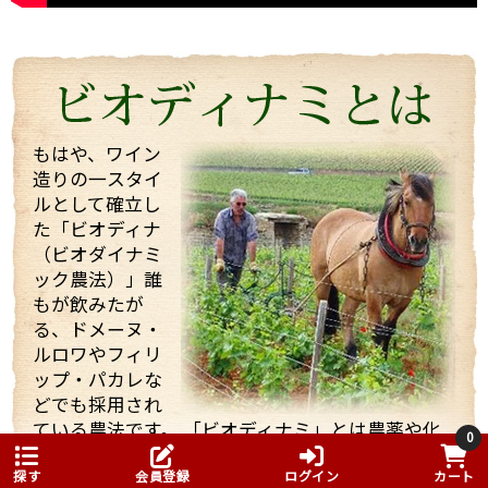
今回は、他のお客様もいらっしゃりとても忙しい中私
たちを迎えてくれて、試飲も全部で21種類！もさせて
くれました。 途中で「もう大丈夫ですよ・・・」と言
っても、「これを飲んでくれ」と、どんどんいろいろ
なワインを持ってきてくれてワインや畑や自分の考え
などたくさん話していただきました！
もはや、ワイン
造りの一スタイ
そんな訪問の様子を一部まとめしたのでご覧くださ
ルとして確立し
い。 また動画も撮影したものをほんの少しまとめまし
た「ビオディナ
たのでご一緒にどうぞ。 少しでもマルシャンの熱い思
いが伝わればいいなと思っています。
（ビオダイナミ
ック農法）」誰
もが飲みたが
る、ドメーヌ・
ルロワやフィリ
ップ・パカレな
どでも採用され
ている農法です。 「ビオディナミ」とは農薬や化
まず、着いて初めにマルシャンのヴィラージュクラス
0
学肥料を使用しない農法ですが、一般的に無農薬
の傑作ともいうべき、ワンランク上のブルゴーニュ・
といわれる農法とはかなり異なります。
探す
会員登録
ログイン
カート
ルージュ、「キュヴェ・アヴァロン」。