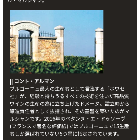
ル・マルシャン。
|| コント・アルマン
ブルゴーニュ最大の生産者として君臨する「ボワセ
社」が、経験と持ちうるすべての技術を注いだ高品質
ワインの生産の為に立ち上げたドメーヌ。設立時から
醸造責任者として抜擢され、その基盤を築いたのがマ
ルシャンです。2016年のベタンヌ・エ・ドゥソーヴ
(フランスで著名な評価紙)ではブルゴーニュで15生産
者しか選ばれていない5つ星に指定されています。