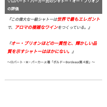
▽ロバート・パーカー氏のシャトー・オー・ブリオン
の評価
世界で最もエレガント
『この偉大な一級シャトーは
アロマの複雑なワイン
で、
をつくっている。』
オー・ブリオンほどの一貫性と、輝かしい品
『
質を示すシャトーはほかにない。
』
～ロバート・
M
・パーカー
Jr.
著「ボルドー
Bordeaux
第４版」～