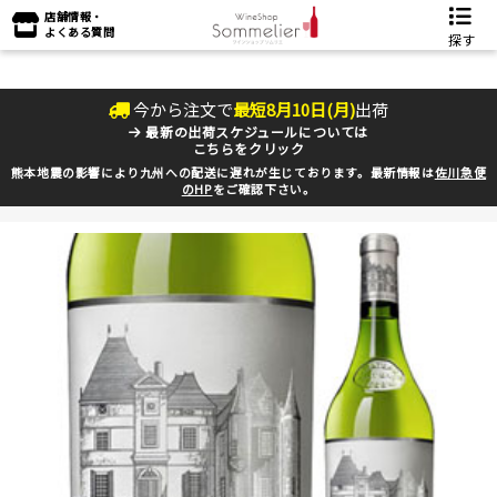
店舗情報・
よくある質問
探す
今から注文で
最短
8
月
10
日(
月
)
出荷
最新の出荷スケジュールについては
こちらをクリック
熊本地震の影響により九州への配送に遅れが生じております。最新情報は
佐川急便
のHP
をご確認下さい。