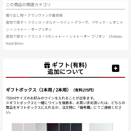
この商品の関連カテゴリ
掘り出し物
>
グランヴァンが最安値
産地で探す
>
フランス
>
ボルドーワイン
>
グラーヴ、ペサック・レオニャ
ン
>
シャトー・オーブリオン
産地で探す
>
フランス
>
5大シャトー
>
シャトーオー ブリオン Chateau
Haut-Brion
ギフト(有料)
追加について
ギフトボックス（1本用 / 2本用）
（有料275円）
750mlサイズのお好みのワインを入れることが出来ます。
※ギフトボックスと一緒にワインを複数本、お買い求め頂いたは、どちらの
商品をギフトボックスに入れるか、注文時に「備考欄」にてご連絡くださ
い。