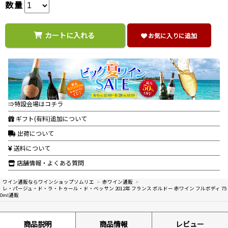
数量
カートに入れる
お気に入りに追加
⇒特設会場はコチラ
ギフト(有料)追加について
出荷について
送料について
店舗情報・よくある質問
ワイン通販ならワインショップソムリエ
>
赤ワイン通販
>
レ・パージュ・ド・ラ・トゥール・ド・ベッサン 2012年 フランス ボルドー 赤ワイン フルボディ 75
0ml通販
商品説明
商品情報
レビュー