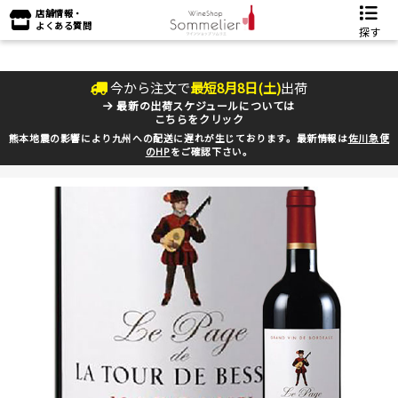
店舗情報・
よくある質問
探す
今から注文で
最短
8
月
8
日(
土
)
出荷
最新の出荷スケジュールについては
こちらをクリック
熊本地震の影響により九州への配送に遅れが生じております。最新情報は
佐川急便
のHP
をご確認下さい。