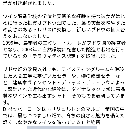
営が引き継がれました。
ワイン醸造学校の学位と実践的な経験を持つ彼女がはじ
めに行った投資はブドウ畑でした。葉の天蓋を増やすた
め高さのあるトレリスに交換し、新しいブドウの植え替
えをおこないました。
1999年、農学者のエミリー・ルーレがブドウ園の経営者
となり、2003年に自然環境に配慮した醸造と栽培を行っ
ている証の「テラヴィティス認定」を取得しました。
ブドウ畑の改良以外にも、テイスティングルームを併設
した人間工学に基づいたセラーや、樽の成熟セラーな
ど、建築家ヴィンセント・デフォス・デュ・ラウによっ
て設計された近代的な建物は、ダイナミックで常に高品
質なワインを生み出すシャトーそのものを表現していま
す。
D.ペッパーコーン氏も「リュルトンのマルゴー帝国の中
では、最もつつましい畑で、育ちの良さと魅力を備えた
軽くしなやかなワインを造っている」と絶賛！