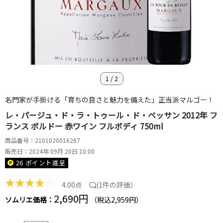
1
/
2
名門家が手掛ける「育ちの良さと魅力を備えた」正当派マルゴー！
レ・パージュ・ド・ラ・トゥール・ド・ベッサン 2012年 フ
ランス ボルドー 赤ワイン フルボディ 750ml
商品番号：2101020016267
販売日：2024年 09月 20日 10:00
26 ポイント
進呈
★
★
★
★
☆
4.00点
(
1件の評価
）
2,690円
ソムリエ価格：
（税込2,959円）