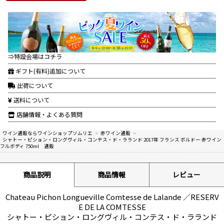
⇒特設会場はコチラ
ギフト(有料)追加について
出荷について
送料について
店舗情報・よくある質問
ワイン通販ならワインショップソムリエ
>
赤ワイン通販
>
シャトー・ピション・ロングヴィル・コンテス・ド・ラランド 2017年 フランス ボルドー 赤ワイン
フルボディ 750ml 通販
商品説明
商品情報
レビュー
Chateau Pichon Longueville Comtesse de Lalande ／RESERV
E DE LA COMTESSE
シャトー・ピション・ロングヴィル・コンテス・ド・ラランド