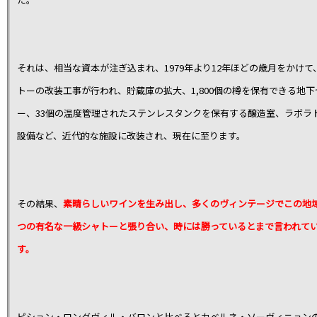
それは、相当な資本が注ぎ込まれ、1979年より12年ほどの歳月をかけて
トーの改装工事が行われ、貯蔵庫の拡大、1,800個の樽を保有できる地下
ー、33個の温度管理されたステンレスタンクを保有する醸造室、ラボラ
設備など、近代的な施設に改装され、現在に至ります。
その結果、
素晴らしいワインを生み出し、多くのヴィンテージでこの地域
つの有名な一級シャトーと張り合い、時には勝っているとまで言われて
す。
ピション・ロングヴィル・バロンと比べるとカベルネ・ソーヴィニョン