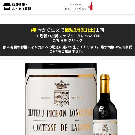
店舗情報・
よくある質問
今から注文で
最短
8
月
8
日(
土
)
出荷
最新の出荷スケジュールについては
こちらをクリック
熊本地震の影響により九州への配送に遅れが生じております。最新情報は
佐川急便
のHP
をご確認下さい。