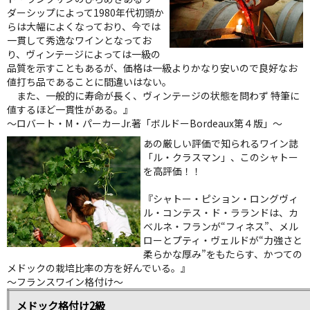
ダーシップによって1980年代初頭か
らは大幅によくなっており、今では
一貫して秀逸なワインとなってお
り、ヴィンテージによっては一級の
品質を示すこともあるが、価格は一級よりかなり安いので良好なお
値打ち品であることに間違いはない。
また、一般的に寿命が長く、ヴィンテージの状態を問わず 特筆に
値するほど一貫性がある。』
～ロバート・M・パーカーJr.著「ボルドーBordeaux第４版」～
あの厳しい評価で知られるワイン誌
「ル・クラスマン」、このシャトー
を高評価！！
『シャトー・ピション・ロングヴィ
ル・コンテス・ド・ラランドは、カ
ベルネ・フランが“フィネス”、メル
ローとプティ・ヴェルドが“力強さと
柔らかな厚み”をもたらす、かつての
メドックの栽培比率の方を好んでいる。』
～フランスワイン格付け～
メドック格付け2級