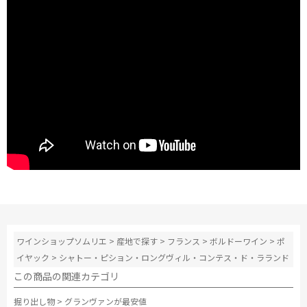
ワインショップソムリエ
>
産地で探す
>
フランス
>
ボルドーワイン
>
ポ
イヤック
>
シャトー・ピション・ロングヴィル・コンテス・ド・ラランド
この商品の関連カテゴリ
掘り出し物
>
グランヴァンが最安値