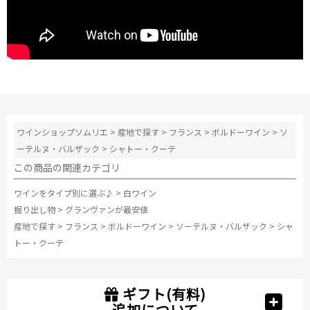
ワインショップソムリエ
>
産地で探す
>
フランス
>
ボルドーワイン
>
ソ
ーテルヌ・バルザック
>
シャトー・クーテ
この商品の関連カテゴリ
ワインをタイプ別に選ぶ♪
>
白ワイン
掘り出し物
>
グランヴァンが最安値
産地で探す
>
フランス
>
ボルドーワイン
>
ソーテルヌ・バルザック
>
シャ
トー・クーテ
ギフト(有料)
追加について