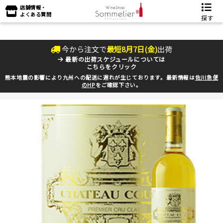
店舗情報・
よくある質問
探す
今から注文で
最短
8
月
7
日(
金
)
出荷
最新の出荷スケジュールについては
こちらをクリック
熊本地震の影響により九州への配送に遅れが生じております。最新情報は
佐川急便
のHP
をご確認下さい。