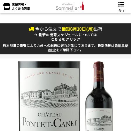
店舗情報・
よくある質問
探す
今から注文で
最短
8
月
10
日(
月
)
出荷
最新の出荷スケジュールについては
こちらをクリック
熊本地震の影響により九州への配送に遅れが生じております。最新情報は
佐川急便
のHP
をご確認下さい。