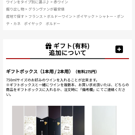
ワインをタイプ別に選ぶ♪
>
赤ワイン
掘り出し物
>
グランヴァンが最安値
産地で探す
>
フランス
>
ボルドーワイン
>
ポイヤック
>
シャトー・ポン
テ・カネ ポイヤック ボルドー
ギフト(有料)
追加について
ギフトボックス（1本用 / 2本用）
（有料275円）
750mlサイズのお好みのワインを入れることが出来ます。
※ギフトボックスと一緒にワインを複数本、お買い求め頂いたは、どちらの
商品をギフトボックスに入れるか、注文時に「備考欄」にてご連絡くださ
い。