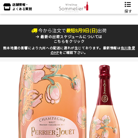
店舗情報・
よくある質問
探す
今から注文で
最短
8
月
9
日(
日
)
出荷
最新の出荷スケジュールについては
こちらをクリック
熊本地震の影響により九州への配送に遅れが生じております。最新情報は
佐川急便
のHP
をご確認下さい。