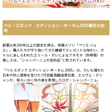
ベル・エポック エディション・オータム2005誕生の由
来
創業以来200年以上の歴史を誇る、老舗メゾン「ペリエ ジュ
エ」。職人たちが守り抜いてきた繊細でエレガントな味わい、ボ
トルにあしらわれたエミール・ガレによるアネモネ（秋明菊）の
美しさは、“シャンパーニュの芸術品”と称されています。
「ベル エポック エディション オータム 2005」は、ガレも憧れた
日本の秋に感銘を受けた7代目最高醸造責任者、エルヴェ・デシ
ャンが、移ろいゆく秋の美を表現したロゼ・シャンパーニュ。