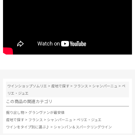
ワインショップソムリエ
>
産地で探す
>
フランス
>
シャンパーニュ
>
ペ
リエ・ジュエ
この商品の関連カテゴリ
掘り出し物
>
グランヴァンが最安値
産地で探す
>
フランス
>
シャンパーニュ
>
ペリエ・ジュエ
ワインをタイプ別に選ぶ♪
>
シャンパン＆スパークリングワイン