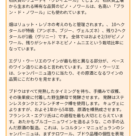
石灰質のリューディ「クレイエール」でしょう。 石灰質土壌
から生まれる稀有な品質のピノ・ノワールは、名高い 「ブラ
ン・ド・ノワール」にも使われています。
畑はリュット・レゾネの考えのもと管理されます。、 10ヘク
タールが特級（アンボネ、ブジー、ヴェルズネ）、残り2ヘク
タールが1級（ヴリニー）です。 全体ではおよそ2/3がピノノ
ワール、残りがシャルドネとピノ・ムニエという栽培比率に
なっています。
エグリ・ウーリエのワインが最も他と異なる部分が、 ベース
のワイン造りにあると言われています。 エグリ・ウーリエ
は、シャンパーニュ造りに当たり、その原酒となるワインの
品質にこだわりを見せます。
ブドウはすべて完熟したタイミングを待ち、手摘みで収穫、
その後果皮に付着した野生酵母で発酵させます。 発酵はステ
ンレスタンクとフレンチオーク樽を使用します。 キュヴェに
よりますが、およそ1年から5年間、原酒を樽熟成させます。
フランシス・エグリ氏はこの過程を最も大切ととらえていま
す。 あたかもブルゴーニュワインを造るような、この手の込
んだ原酒の製造。 これは、レコルタン・マニュピュランのシ
ャンパーニュは、まずテロワール、ブドウ品種の個性を表現