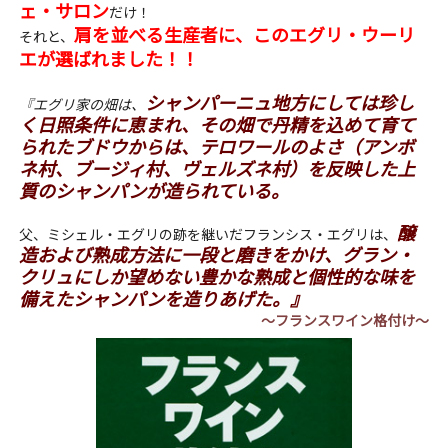
ェ・サロン
だけ！
肩を並べる生産者に、このエグリ・ウーリ
それと、
エが選ばれました！！
シャンパーニュ地方にしては珍し
『エグリ家の畑は、
く日照条件に恵まれ、その畑で丹精を込めて育て
られたブドウからは、テロワールのよさ（アンボ
ネ村、ブージィ村、ヴェルズネ村）を反映した上
質のシャンパンが造られている。
醸
父、ミシェル・エグリの跡を継いだフランシス・エグリは、
造および熟成方法に一段と磨きをかけ、グラン・
クリュにしか望めない豊かな熟成と個性的な味を
備えたシャンパンを造りあげた。』
～フランスワイン格付け～