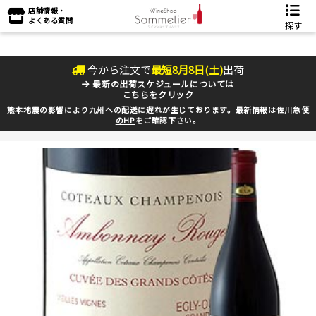
店舗情報・
よくある質問
探す
今から注文で
最短
8
月
8
日(
土
)
出荷
最新の出荷スケジュールについては
こちらをクリック
熊本地震の影響により九州への配送に遅れが生じております。最新情報は
佐川急便
のHP
をご確認下さい。