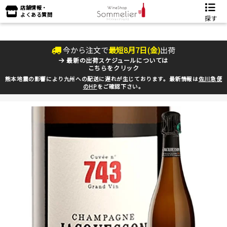
店舗情報・
よくある質問
探す
今から注文で
最短
8
月
7
日(
金
)
出荷
最新の出荷スケジュールについては
こちらをクリック
熊本地震の影響により九州への配送に遅れが生じております。最新情報は
佐川急便
のHP
をご確認下さい。