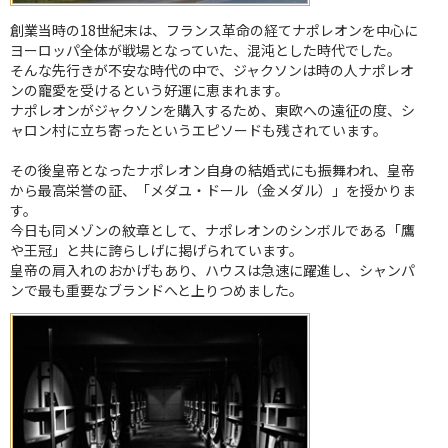
創業当時の18世紀末は、フランス革命の経てナポレオンを中心に
ヨーロッパ全体が戦場となっていた、混沌とした時代でした。
そんな先行きが不安な時代の中で、ジャクソンは時の人ナポレオ
ンの寵愛を受けるという好運に恵まれます。
ナポレオンがジャクソンを購入するため、東欧への遠征の度、シ
ャロン村に立ち寄ったというエピソードも残されています。
その後皇帝となったナポレオン自身の結婚式にも振舞われ、皇帝
から最高栄誉の証、「メダユ・ドール（金メダル）」を授かりま
す。
今日も同メゾンの紋章として、ナポレオンのシンボルである「鷹
や王冠」と共に誇らしげに掲げられています。
皇帝の肩入れのおかげもあり、ハウスは急速に躍進し、シャンパ
ンで最も重要なブランドへと上りつめました。