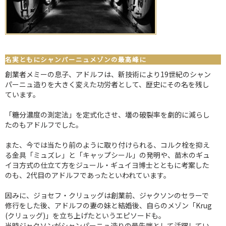
名実ともにシャンパーニュメゾンの最高峰に
創業者メミーの息子、アドルフは、新技術により19世紀のシャン
パーニュ造りを大きく変えた功労者として、歴史にその名を残し
ています。
「糖分濃度の測定法」を定式化させ、壜の破裂率を劇的に減らし
たのもアドルフでした。
また、今では当たり前のように取り付けられる、コルク栓を抑え
る金具「ミュズレ」と「キャップシール」の発明や、苗木のギュ
イヨ方式の仕立て方をジュール・ギュイヨ博士とともに考案した
のも、2代目のアドルフであったといわれています。
因みに、ジョセフ・クリュッグは創業前、ジャクソンのセラーで
修行をした後、アドルフの妻の妹と結婚後、自らのメゾン「Krug
(クリュッグ)」を立ち上げたというエピソードも。
当時ジャクソンがシャンパーニュ造りの最先端として活躍してい