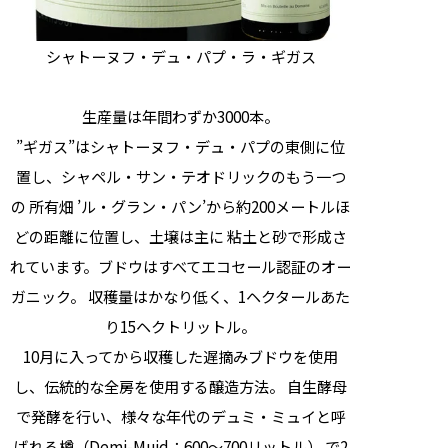
シャトーヌフ・デュ・パプ・ラ・ギガス
生産量は年間わずか3000本。
”ギガス”はシャトーヌフ・デュ・パプの東側に位
置し、シャペル・サン・テオドリックのもう一つ
の 所有畑 ’ル・グラン・パン’から約200メートルほ
どの距離に位置し、土壌は主に 粘土と砂で形成さ
れています。ブドウはすべてエコセール認証のオー
ガニック。 収穫量はかなり低く、1ヘクタールあた
り15ヘクトリットル。
10月に入ってから収穫した遅摘みブドウを使用
し、伝統的な全房を使用する醸造方法。 自生酵母
で発酵を行い、様々な年代のデュミ・ミュイと呼
ばれる樽（Demi-Muid：600～700リットル） で2