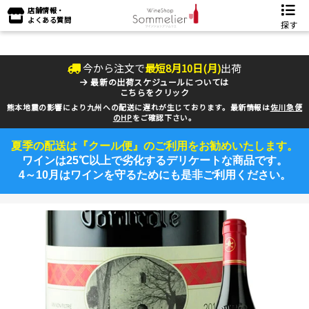
店舗情報・
よくある質問
探す
今から注文で
最短
8
月
10
日(
月
)
出荷
最新の出荷スケジュールについては
こちらをクリック
熊本地震の影響により九州への配送に遅れが生じております。最新情報は
佐川急便
のHP
をご確認下さい。
夏季の配送は『クール便』のご利用をお勧めいたします。
ワインは25℃以上で劣化するデリケートな商品です。
4～10月はワインを守るためにも是非ご利用ください。