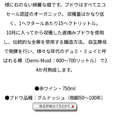
様に石のない綺麗な畑です。ブドウはすべてエコ
セール認証のオーガニック。 収穫量はかなり低
く、1ヘクタールあたり15ヘクトリットル。
10月に入ってから収穫した遅摘みブドウを使用
し、伝統的な全房を使用する醸造方法。 自生酵母
で発酵を行い、様々な年代のデュミ・ミュイと呼
ばれる樽（Demi-Muid：600～700リットル） で2
4か月熟成します。
●赤ワイン・750ml
●ブドウ品種：グルナッシュ（樹齢50～100年）