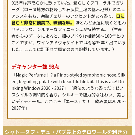
015年は声高らかに歌っていた。愛らしくフローラルでガリ
ーグ（ローヌ地方の乾燥した石灰質土壌の低木地帯）のニュ
アンスをもち、完熟チェリーのアクセントがある香り、
口に
含むと非常に優美で、繊細な味。
ほとんど永遠に続くと思わ
せるような、シルキーなフィニッシュが持続する。 （生産
者からのデータによると、畑のブドウは樹齢50～100年との
ことですが、ワインアドヴォケイトでは樹齢35年と出ていま
した。ここでは訂正せず原文のまま記載しています。）
デキャンター誌 98点
「Magic Perfume！ ? a Pinot-styled symphonic nose. Silk
en, beguiling palate with beautiful detail. This is ace! Dri
nking Window 2020 - 2037」 「魔法のような香りだ！ピノ
スタイルの調和的な香り。シルキーで魅力的な味わい、美し
いディティール。これこそ『エース』だ！ 飲み頃は2020～
2037年」
シャトーヌフ・デュ・パプ最上のテロワールを利き分