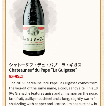
シャトーヌフ・デュ・パプ ラ・ギガス
Chateauneuf du Pape "La Guigasse"
93-95点
The 2015 Chateauneuf du Pape La Guigasse comes from
the lieu-dit of the same name, a cool, sandy site. This 10
0% Grenache features anise and cinnamon on the nose,
lush fruit, a silky mouthfeel and a long, slightly warm fini
sh sizzling with pepper and licorice. I'm not sure how lo