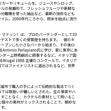
リカーやリキュールを、ジュースやシロップ、
テルの発展形で、フレッシュフルーツや新鮮な
心分離機を使った抽出など、最新の技術なども
イル。2000年代ころから、欧米を始点に流行
アン・マナッシ）は、プロのバーテンダーとして20
ンテストで多くの受賞歴を持ちます。 彼のキ
オープンした小さなバーから始まり、その後ロ
ntonio Parlapiano氏に学び、更に東京にあ
バーテンダー上野秀嗣氏に師事するなど、イタリア国
rugal 1888 主催のコンクールで、イタリア
選ではファイナリストに選出されるなど、世界
蒸留所で職人の手によって伝統的な製法でつく
外では取扱いが難しいとされた、生の果実やハ
とすことなく、カクテルの素材として用いるこ
た個々の素材がミックスされることで、絶妙な
ます。