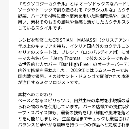
『ミクソロジーカクテル』とは オーソドックスなハード
ソーダやトニックで割り造られる『クラシカルな』カク
野菜、ハーブを材料に液体窒素を用いた瞬間乾燥や、遠
用い、素材そのものの風味や食感も活かしたカクテルスタ
しているスタイルです。
レシピを監修したCRISTIAN MANASSI（クリスチ
年以上のキャリアを持ち、イタリア国内外のカクテルコ
ャリアのスタートは、ブレシア（ロンバルディア州）に
ーマの有名バー「Jerry Thomas」で彼のメンターでもあるA
る世界的な人気バー「Bar High Five」のオーナー
内外で修業を重ねました。 2019年にはラムメーカーであるB
国内戦で優勝。その後サント・ドミンゴで開催された本
が注目するミクソロジストです。
素材へのこだわり
ベースとなるスピリッツは、自然由来の素材を小規模の
られた物のみを使用しています。 バーの店頭での提供以
ーブ・スパイス類も、最新の技術を用い鮮度や風味を落
とを可能としました。 生産過程までチェックし厳選され
バランスと華やかな風味を持つ一つの作品へと完成され