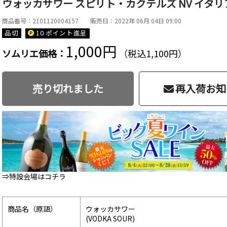
ウォッカサワー スピリト・カクテルズ NV イタリア 
商品番号：2101120004157
販売日：2022年 06月 04日 09:00
品切
10 ポイント
進呈
1,000円
ソムリエ価格：
（税込1,100円）
売り切れました
再入荷お知
⇒特設会場はコチラ
商品名（原語）
ウォッカサワー
(VODKA SOUR)