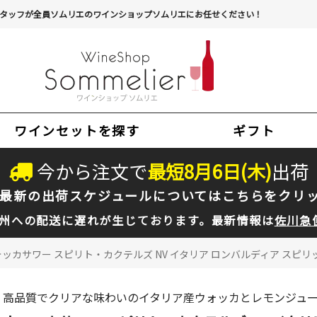
タッフが全員ソムリエのワインショップソムリエにお任せください！
ワインセットを探す
ギフト
今から注文で
最短
8
月
6
日(
木
)
出荷
最新の出荷スケジュールについては
こちらをクリ
州への配送に遅れが生じております。最新情報は
佐川急
ッカサワー スピリト・カクテルズ NV イタリア ロンバルディア スピリッツ
高品質でクリアな味わいのイタリア産ウォッカとレモンジュ