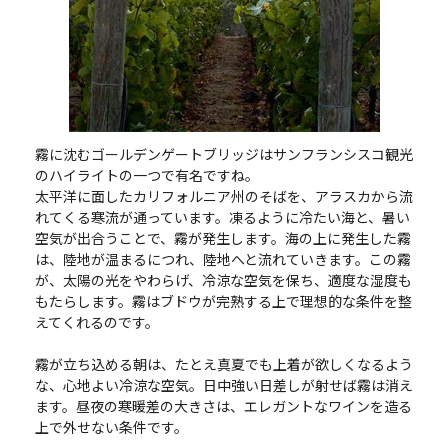
霧に沈むゴールデンゲートブリッジはサンフランシスコ観光
のハイライトの一つで有名ですね。
太平洋に面したカリフォルニア州のそばを、アラスカから流
れてくる寒流が通っています。凍るように冷たい海と、暑い
空気が出合うことで、霧が発生します。海の上に発生した霧
は、陸地が温まるにつれ、陸地へと流れていきます。この霧
が、太陽の光をやわらげ、冷涼な空気を保ち、適度な湿度も
もたらします。霧はブドウが完熟する上で理想的な条件を整
えてくれるのです。
霧が立ち込める朝は、たとえ真夏でも上着が欲しくなるよう
な、心地よい冷涼な空気。日中強い日差しが射せば霧は消え
ます。昼夜の寒暖差の大きさは、エレガントなワインを造る
上で外せない条件です。