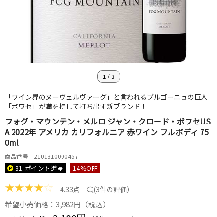
1
/
3
「ワイン界のヌーヴェルヴァーグ」と言われるブルゴーニュの巨人
「ボワセ」が満を持して打ち出す新ブランド！
フォグ・マウンテン・メルロ ジャン・クロード・ボワセUS
A 2022年 アメリカ カリフォルニア 赤ワイン フルボディ 75
0ml
商品番号：2101310000457
31 ポイント
進呈
14
%OFF
★
★
★
★
☆
4.33点
(
3件の評価
）
希望小売価格：3,982円（税込）