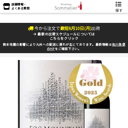
店舗情報・
よくある質問
探す
今から注文で
最短
8
月
10
日(
月
)
出荷
最新の出荷スケジュールについては
こちらをクリック
熊本地震の影響により九州への配送に遅れが生じております。最新情報は
佐川急便
のHP
をご確認下さい。