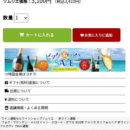
3,100円
ソムリエ価格：
（税込3,410円）
数量
カートに入れる
お気に入りに追加
⇒特設会場はコチラ
ギフト(有料)追加について
出荷について
送料について
店舗情報・よくある質問
ワイン通販ならワインショップソムリエ
>
赤ワイン通販
>
フォグ・マウンテン・メルロ ジャン・クロード・ボワセ 2022年 アメリカ カリフォルニア 赤ワイン
フルボディ 750ml通販