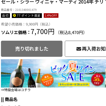
セール・シラー ヴィニャ・マーティ 2014年 チリ 
商品番号：2101340001479
品切
77 ポイント
進呈
14
%OFF
希望小売価格：9,900円（税込）
7,700円
ソムリエ価格：
（税込8,470円）
売り切れました
再入荷お知
⇒特設会場はコチラ
|| 商品名