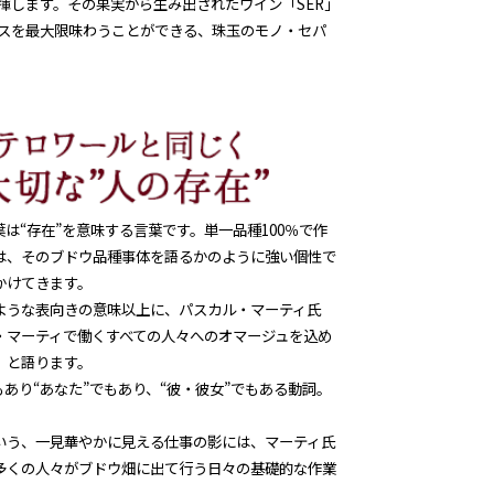
揮します。その果実から生み出されたワイン「SER」
スを最大限味わうことができる、珠玉のモノ・セパ
葉は“存在”を意味する言葉です。単一品種100％で作
は、そのブドウ品種事体を語るかのように強い個性で
かけてきます。
ような表向きの意味以上に、パスカル・マーティ氏
・マーティで働くすべての人々へのオマージュを込め
、と語ります。
でもあり“あなた”でもあり、“彼・彼女”でもある動詞。
いう、一見華やかに見える仕事の影には、マーティ氏
多くの人々がブドウ畑に出て行う日々の基礎的な作業