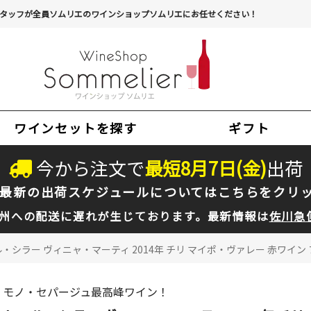
タッフが全員ソムリエのワインショップソムリエにお任せください！
ワインセットを探す
ギフト
今から注文で
最短
8
月
7
日(
金
)
出荷
最新の出荷スケジュールについては
こちらをクリ
州への配送に遅れが生じております。最新情報は
佐川急
・シラー ヴィニャ・マーティ 2014年 チリ マイポ・ヴァレー 赤ワイン フ
モノ・セパージュ最高峰ワイン！