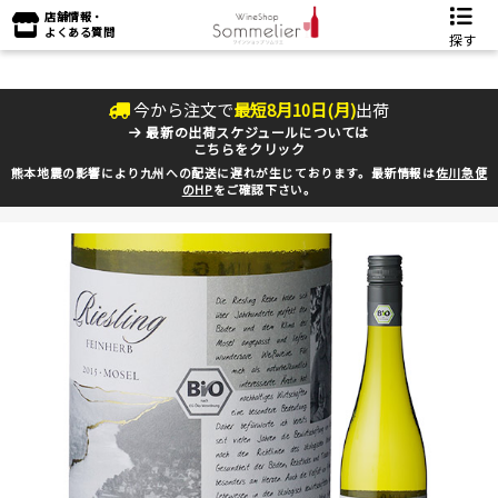
店舗情報・
よくある質問
探す
今から注文で
最短
8
月
10
日(
月
)
出荷
最新の出荷スケジュールについては
こちらをクリック
熊本地震の影響により九州への配送に遅れが生じております。最新情報は
佐川急便
のHP
をご確認下さい。