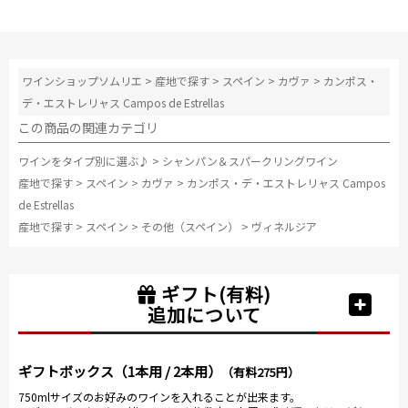
ワインショップソムリエ
>
産地で探す
>
スペイン
>
カヴァ
>
カンポス・
デ・エストレリャス Campos de Estrellas
この商品の関連カテゴリ
ワインをタイプ別に選ぶ♪
>
シャンパン＆スパークリングワイン
産地で探す
>
スペイン
>
カヴァ
>
カンポス・デ・エストレリャス Campos
de Estrellas
産地で探す
>
スペイン
>
その他（スペイン）
>
ヴィネルジア
ギフト(有料)
追加について
ギフトボックス（1本用 / 2本用）
（有料275円）
750mlサイズのお好みのワインを入れることが出来ます。