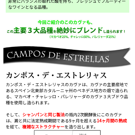
非常にバランスの取れた酸を持ち、フレッシュでフルーティー
なワインとなる品種。
カンポス・デ・エストレリャスのカヴァは、カヴァの主要産地で
あるスペイン北東部カタルーニャ州のペネデス地方の畑で造られ
る、マカベオ・チャレッロ・パレリャーダのカヴァ３大ブドウ品
種を使用し造られます。
そして、
シャンパンと同じ製法
の瓶内2次醗酵後にこのカヴァ
は、澱と共に法定熟成期間である9ヶ月を超える
14ヶ月間の熟成
を経て、
複雑なストラクチャー
を造り出します。