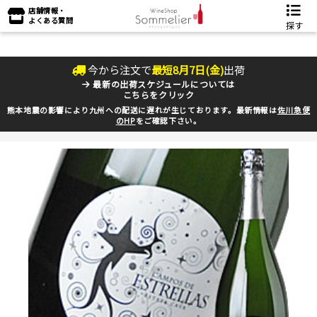
店舗情報・
よくある質問
探す
今から注文で
最短
8
月
7
日(
金
)
出荷
最新の出荷スケジュールについては
こちらをクリック
熊本地震の影響により九州への配送に遅れが生じております。最新情報は
佐川急便
のHP
をご確認下さい。