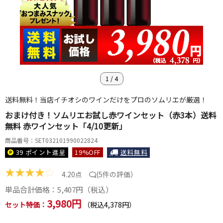
1
/
4
送料無料！当店イチオシのワインだけをプロのソムリエが厳選！
おまけ付き！ソムリエお試し赤ワインセット（赤3本）送料
無料 赤ワインセット「4/10更新」
商品番号：SET032101990022824
39 ポイント
進呈
19
%OFF
送料無料
★
★
★
★
☆
4.20点
(
5件の評価
）
単品合計価格：
5,407
円（税込）
3,980円
セット特価：
（税込4,378円）