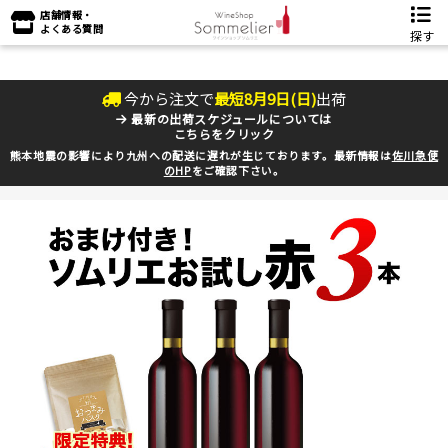
店舗情報・
よくある質問
探す
今から注文で
最短
8
月
9
日(
日
)
出荷
最新の出荷スケジュールについては
こちらをクリック
熊本地震の影響により九州への配送に遅れが生じております。最新情報は
佐川急便
のHP
をご確認下さい。