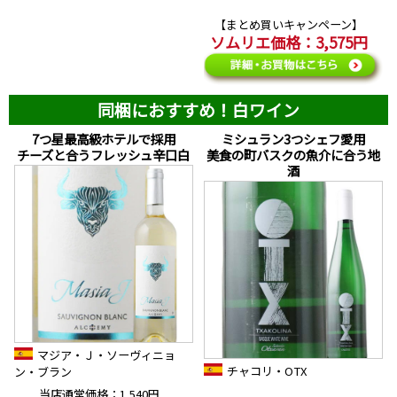
【まとめ買いキャンペーン】
ソムリエ価格：3,575円
同梱におすすめ！白ワイン
7つ星最高級ホテルで採用
ミシュラン3つシェフ愛用
チーズと合うフレッシュ辛口白
美食の町バスクの魚介に合う地
酒
マジア・Ｊ・ソーヴィニョ
チャコリ・OTX
ン・ブラン
当店通常価格：1,540円