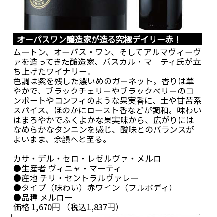
オーパスワン醸造家が造る究極デイリー赤！
ムートン、オーパス・ワン、そしてアルマヴィーヴ
ァを造ってきた醸造家、パスカル・マーティ氏が立
ち上げたワイナリー。
色調は紫を残した濃いめのガーネット。香りは華
やかで、ブラックチェリーやブラックベリーのコ
ンポートやコンフィのような果実香に、土や甘苦系
スパイス、ほのかにロースト香などが調和。味わい
はまろやかでふくよかな果実味から、広がりには
なめらかなタンニンを感じ、酸味とのバランスが
よいまま、余韻へと至る。
カサ・デル・セロ・レゼルヴァ・メルロ
●生産者 ヴィニャ・マーティ
●産地 チリ・セントラルヴァレー
●タイプ（味わい）赤ワイン（フルボディ）
●品種 メルロー
価格 1,670円 （税込1,837円）