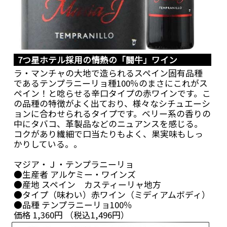
7つ星ホテル採用の情熱の「闘牛」ワイン
ラ・マンチャの大地で造られるスペイン固有品種
であるテンプラニーリョ種100％のまさにこれがス
ペイン！と唸らせる辛口タイプの赤ワインです。こ
の品種の特徴がよく出ており、様々なシチュエーシ
ョンに合わせられるタイプです。ベリー系の香りの
中にタバコ、革製品などのニュアンスを感じる。
コクがあり繊細で口当たりもよく、果実味もしっ
かりしている。。
マジア・Ｊ・テンプラニーリョ
●生産者 アルケミー・ワインズ
●産地 スペイン カスティーリャ地方
●タイプ（味わい）赤ワイン（ミディアムボディ）
●品種 テンプラニーリョ100％
価格 1,360円 （税込1,496円）