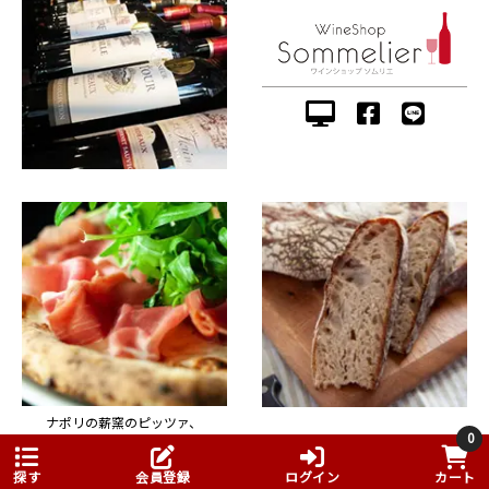
ナポリの薪窯のピッツァ、
0
肉料理やジビエ料理。
石窯で焼いた天然酵母のパンを
イタリアンとフレンチの
50種類以上販売。
魅力を伝えるお店。
探す
会員登録
ログイン
カート