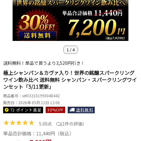
1
/
4
送料無料！単品で買うより3,520円引き！
極上シャンパン＆カヴァ入り！世界の銘醸スパークリング
ワイン飲み比べ 送料無料 シャンパン・スパークリングワイ
ンセット「5/11更新」
商品番号：set032101990048442
販売日：2026年 05月 11日 12:00
72 ポイント
進呈
30
%OFF
送料無料
★
★
★
★
★
5.00点
(
1件の評価
）
単品合計価格：
11,440
円（税込）