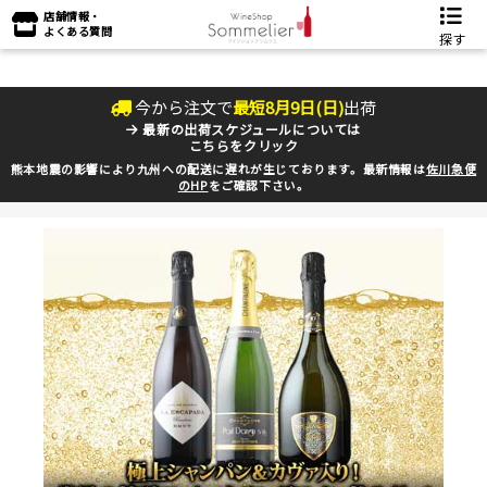
店舗情報・
よくある質問
探す
今から注文で
最短
8
月
9
日(
日
)
出荷
最新の出荷スケジュールについては
こちらをクリック
熊本地震の影響により九州への配送に遅れが生じております。最新情報は
佐川急便
のHP
をご確認下さい。