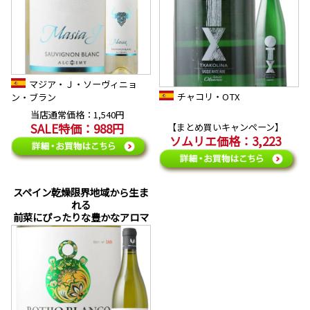
マジア・Ｊ・ソーヴィニョ
チャコリ・OTX
ン・ブラン
当店通常価格：1,540円
SALE特価：988円
【まとめ買いキャンペーン】
ソムリエ価格：3,223
スペイン乾燥限界地域から生ま
れる
前菜にぴったりな豊かなアロマ