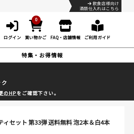
飲食店様向け
酒類仕入れはこちら
0
ログイン
買い物かご
FAQ・店舗情報
ご利用ガイド
特集・お得情報
ック
便のHP
をご確認下さい。
ティセット 第33弾 送料無料 泡2本＆白4本