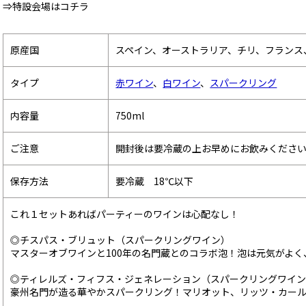
⇒特設会場はコチラ
原産国
スペイン、オーストラリア、チリ、フランス
タイプ
赤ワイン
、
白ワイン
、
スパークリング
内容量
750ml
ご注意
開封後は要冷蔵の上お早めにお飲みくださ
保存方法
要冷蔵 18℃以下
これ１セットあればパーティーのワインは心配なし！
◎チスパス・ブリュット（スパークリングワイン）
マスターオブワインと100年の名門蔵とのコラボ泡！泡は元気がよ
◎ティレルズ・フィフス・ジェネレーション（スパークリングワイ
豪州名門が造る華やかスパークリング！マリオット、リッツ・カール