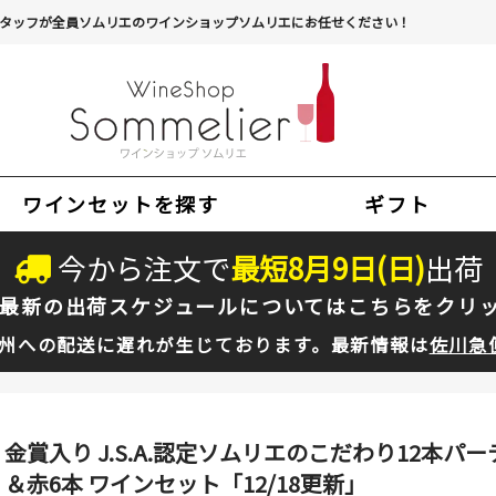
タッフが全員ソムリエのワインショップソムリエにお任せください！
ワインセットを探す
ギフト
今から注文で
最短
8
月
9
日(
日
)
出荷
最新の出荷スケジュールについては
こちらをクリ
州への配送に遅れが生じております。最新情報は
佐川急
金賞入り J.S.A.認定ソムリエのこだわり12本パー
＆赤6本 ワインセット「12/18更新」