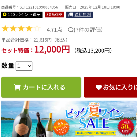
商品番号：SET122101990004356
販売日：2025年 12月 18日 18:00
120 ポイント
進呈
38
%OFF
送料無料
★
★
★
★
☆
4.71点
(
7件の評価
）
単品合計価格：
21,615
円（税込）
12,000円
セット特価：
（税込13,200円）
数量
カートに入れる
お気に入り