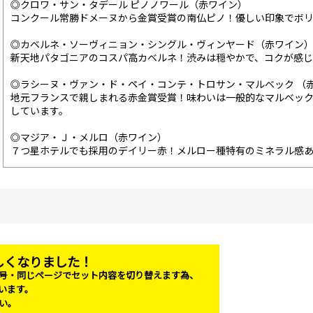
◎クロワ・サン・タデール ピノノワール（赤ワイン）
コンクール常勝ドメーヌから金賞受賞の南仏ピノ！優しい印象でボ
◎カベルネ・ソーヴィニョン・シングル・ヴィンヤード（赤ワイン
新天地パタゴニアのコスパ高カベルネ！渋みは穏やかで、コクが感
◎ラシーヌ・ヴァン・ド・ペイ・コンテ・トロサン・マルベック （
地元フランスで親しまれる赤金賞受賞！味わいは一般的なマルベッ
しています。
◎マジア・Ｊ・メルロ（赤ワイン）
７つ星ホテルでも採用のデイリー赤！メルロー種特有のミネラル感
新しくなりました！
号・同じページでセット内容を切り替えます為、
います。
い。