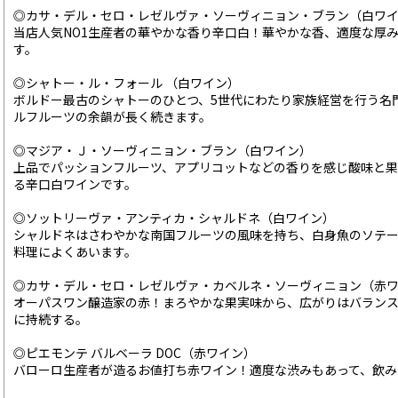
◎カサ・デル・セロ・レゼルヴァ・ソーヴィニョン・ブラン（白ワ
当店人気NO1生産者の華やかな香り辛口白！華やかな香、適度な厚
す。
◎シャトー・ル・フォール （白ワイン）
ボルドー最古のシャトーのひとつ、5世代にわたり家族経営を行う名
ルフルーツの余韻が長く続きます。
◎マジア・Ｊ・ソーヴィニョン・ブラン（白ワイン）
上品でパッションフルーツ、アプリコットなどの香りを感じ酸味と
る辛口白ワインです。
◎ソットリーヴァ・アンティカ・シャルドネ（白ワイン）
シャルドネはさわやかな南国フルーツの風味を持ち、白身魚のソテ
料理によくあいます。
◎カサ・デル・セロ・レゼルヴァ・カベルネ・ソーヴィニョン（赤
オーパスワン醸造家の赤！まろやかな果実味から、広がりはバラン
に持続する。
◎ピエモンテ バルベーラ DOC（赤ワイン）
バローロ生産者が造るお値打ち赤ワイン！適度な渋みもあって、飲み