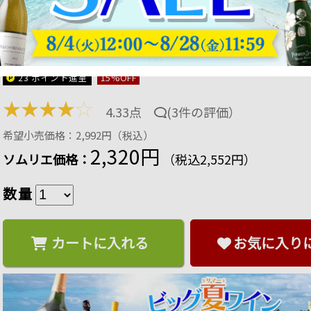
ヴァン・ド・ペイ・ド・メディテラネ・グルナッ
ア 2022年 フランス ローヌ 赤ワイン ミディアムボデ
商品番号：2101050000311
23 ポイント
進呈
15
%OFF
★
★
★
★
☆
4.33点
(
3件の評価
）
希望小売価格：2,992円（税込）
2,320円
ソムリエ価格：
（税込2,552円）
数量
カートに入れる
お気に入り