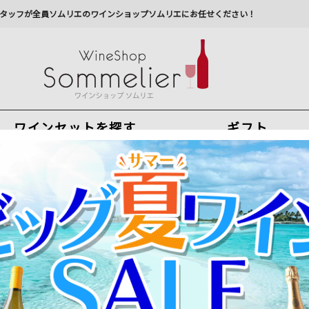
タッフが全員ソムリエのワインショップソムリエにお任せください！
ワインセットを探す
ギフト
今から注文で
最短
8
月
7
日(
金
)
出荷
最新の出荷スケジュールについては
こちらをクリ
州への配送に遅れが生じております。最新情報は
佐川急
ヌ・ド・クリスティア 2022年 フランス ローヌ 赤ワイン ミディアム
サクラアワード「ダイヤモンドトロフィー」受賞！