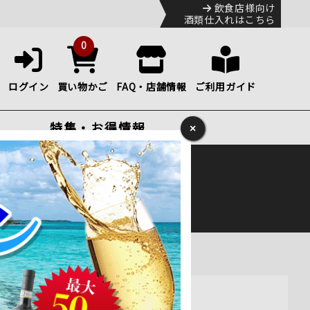
飲食店様向け
酒類仕入れはこちら
0
ログイン
買い物かご
FAQ・店舗情報
ご利用ガイド
特集・お得情報
×
ック
便のHP
をご確認下さい。
ボディ 750ml通販