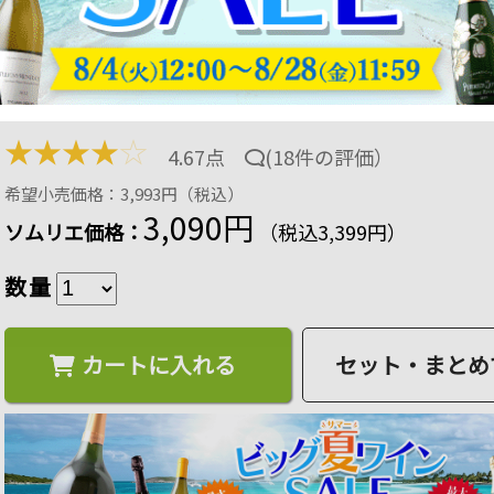
コラゾン・デル・インディオ ヴィニャ・マーティ 2
ン フルボディ 750ml
商品番号：2101340000144
30 ポイント
進呈
15
%OFF
★
★
★
★
☆
4.67点
(
18件の評価
）
希望小売価格：3,993円（税込）
3,090円
ソムリエ価格：
（税込3,399円）
数量
カートに入れる