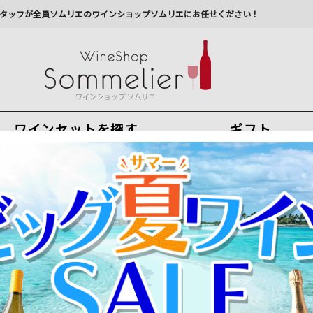
タッフが全員ソムリエのワインショップソムリエにお任せください！
ワインセットを探す
ギフト
今から注文で
最短
8
月
7
日(
金
)
出荷
最新の出荷スケジュールについては
こちらをクリ
州への配送に遅れが生じております。最新情報は
佐川急
ン・デル・インディオ ヴィニャ・マーティ 2021年 チリ ペンカウエ・ヴァ
五大シャトー醸造家のフルボディ赤ワイン