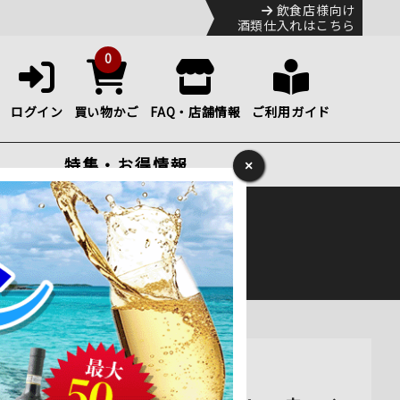
飲食店様向け
酒類仕入れはこちら
0
ログイン
買い物かご
FAQ・店舗情報
ご利用ガイド
特集・お得情報
×
ック
便のHP
をご確認下さい。
レー 赤ワイン フルボディ 750ml通販