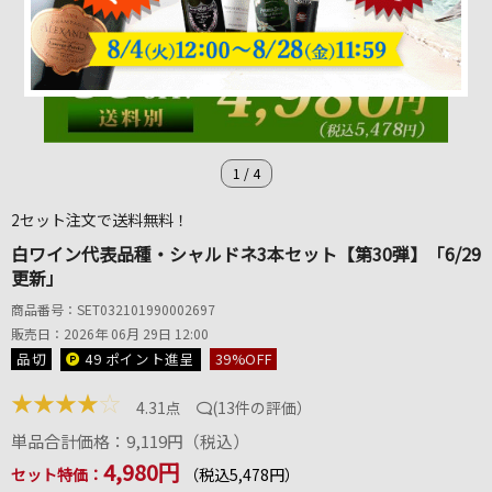
1
/
4
2セット注文で送料無料！
白ワイン代表品種・シャルドネ3本セット【第30弾】「6/29
更新」
商品番号：SET032101990002697
販売日：2026年 06月 29日 12:00
品切
49 ポイント
進呈
39
%OFF
★
★
★
★
☆
4.31点
(
13件の評価
）
単品合計価格：
9,119
円（税込）
4,980円
セット特価：
（税込5,478円）