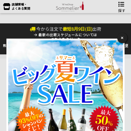
店舗情報・
よくある質問
探す
今から注文で
最短
8
月
9
日(
日
)
出荷
最新の出荷スケジュールについては
×
こちらをクリック
熊本地震の影響により九州への配送に遅れが生じております。最新情報は
佐川急便
のHP
をご確認下さい。