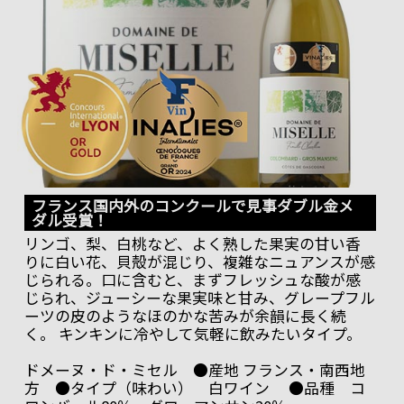
フランス国内外のコンクールで見事ダブル金メ
ダル受賞！
リンゴ、梨、白桃など、よく熟した果実の甘い香
りに白い花、貝殻が混じり、複雑なニュアンスが感
じられる。口に含むと、まずフレッシュな酸が感
じられ、ジューシーな果実味と甘み、グレープフル
ーツの皮のようなほのかな苦みが余韻に長く続
く。 キンキンに冷やして気軽に飲みたいタイプ。
ドメーヌ・ド・ミセル ●産地 フランス・南西地
方 ●タイプ（味わい） 白ワイン ●品種 コ