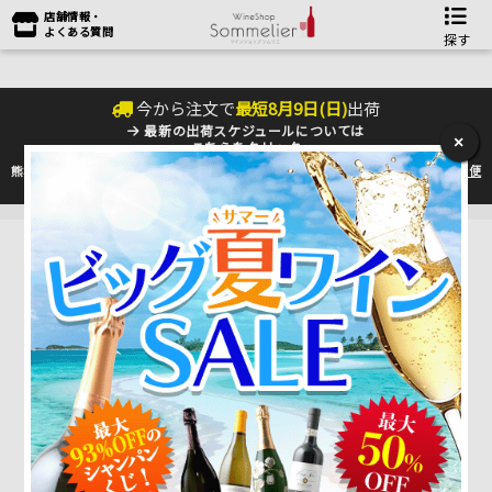
店舗情報・
よくある質問
探す
今から注文で
最短
8
月
9
日(
日
)
出荷
最新の出荷スケジュールについては
×
こちらをクリック
熊本地震の影響により九州への配送に遅れが生じております。最新情報は
佐川急便
のHP
をご確認下さい。