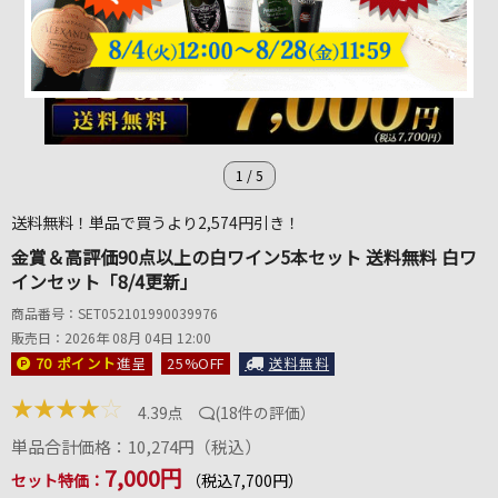
1
/
5
送料無料！単品で買うより2,574円引き！
金賞＆高評価90点以上の白ワイン5本セット 送料無料 白ワ
インセット「8/4更新」
商品番号：SET052101990039976
販売日：2026年 08月 04日 12:00
70 ポイント
進呈
25
%OFF
送料無料
★
★
★
★
☆
4.39点
(
18件の評価
）
単品合計価格：
10,274
円（税込）
7,000円
セット特価：
（税込7,700円）